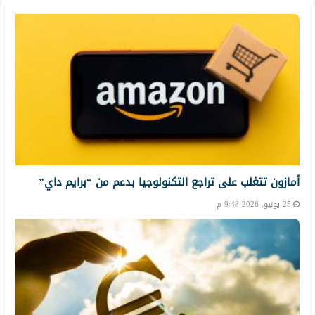
أمازون تتغلب على تراجع التكنولوجيا بدعم من “برايم داي”
25 يونيو, 2026 9:48 م