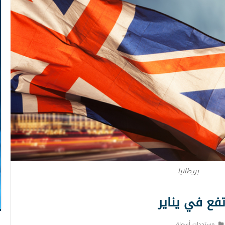
بريطانيا
تفع في يناير
مستجدات أسواق