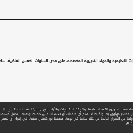
ات التعليمية والمواد التدريبية المخصصة. على مدى السنوات الخمس الماضية، ساع
قط ولا يجوز الاعتماد عليها. ولا تعد المعلومات والآراء التي يحتويها هذا الموقع بأي حال من ا
 من مصادر موثوق بها ولكنها لا تقدم أي ضمانات أو تعهدات على صحتها ودقتها يتحمل مستخدم
ولية عن الأضرار الناتجة عن ذلك مهما كان نوعها تحتفظ نور كابيتال بحقها في إجراء أي تغيير عل
خطار.