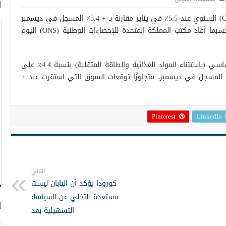
ا
سجل مؤشر أسعار المستهلك البريطاني (CPI) السنوي عند 5.5٪ في يناير مقارنة بـ + 5.4٪ المسجل في ديسمبر
بينما تجاوز التوقعات التي سجلت + 5.4٪، حسبما أفاد مكتب المملكة المتحدة للإحصاءات الوطنية (ONS) اليوم
في غضون ذلك، ارتفع مقياس التضخم الأساسي (باستثناء المواد الغذائية والطاقة المتقلبة) بنسبة 4.4٪ على
اس سنوي الشهر الماضي مقابل + 4.2٪ المسجل في ديسمبر، متجاوزًا توقعات السوق التي استقرت عند +
Pinterest
LinkedIn
التالي
كورودا يؤكد أن اليابان ليست
مستعدة للتخلي عن السياسة
ا
التسهيلية بعد