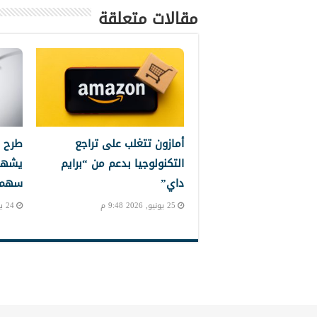
مقالات متعلقة
أمازون تتغلب على تراجع
طرح 
التكنولوجيا بدعم من “برايم
يشهد
داي”
سهم إ
25 يونيو, 2026 9:48 م
24 يونيو, 2026 10:24 م