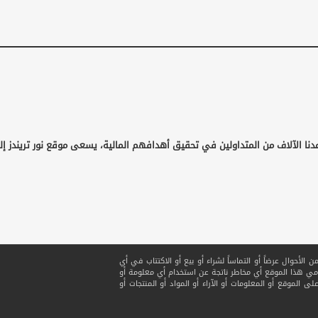
دنا الآلاف من المتداولين في تحقيق أهدافهم المالية، يسعى موقع نور تريندز إل
لأحوال عرضاً أو التماساً لشراء أو بيع أو الاكتتاب في أي
ي هذا الموقع أي مخاطر ناتجة عن استخدام أي معلومة أو
ى الموقع أو المعلومات أو الآراء أو المواد أو المنتجات أو