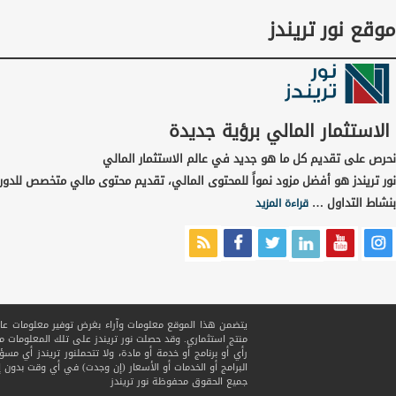
موقع نور تريندز
الاستثمار المالي برؤية جديدة
نحرص على تقديم كل ما هو جديد في عالم الاستثمار المالي
نور تريندز هو أفضل مزود نمواً للمحتوى المالي، تقديم محتوى مالي متخصص للدور
بنشاط التداول …
قراءة المزيد
يتضمن هذا الموقع معلومات وآراء بغرض توفير معلومات عامة ف
منتج استثماري. وقد حصلت نور تريندز على تلك المعلومات
رأي أو برنامج أو خدمة أو مادة، ولا تتحملنور تريندز أي مسؤ
البرامج أو الخدمات أو الأسعار (إن وجدت) في أي وقت بدون إ
جميع الحقوق محفوظة
نور تريندز