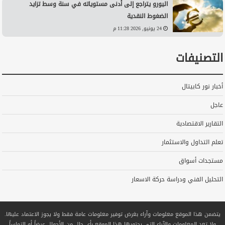
اليورو يتراجع إلى أدنى مستوياته في سنة وسط تزايد
الضغوط النقدية
24 يونيو, 2026 11:28 م
التصنيفات
أخبار نور كابيتال
عاجل
التقارير الاقتصادية
تعلم التداول والاستثمار
مستجدات أسواق
التحليل الفني ودراسة حركة الاسعار
يتضمن هذا الموقع معلومات وآراء بغرض توفير معلومات عامة فقط ولا يجوز الاعتماد عليها.
ولا تعد المعلومات والآراء التي يحتويها هذا الموقع بأي حال من الأحوال عرضاً أو التماساً