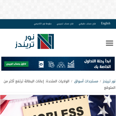
English
فتح حساب حقيقي
فتح حساب تجريبي
دبلومة نور اكاديمي
نور تريندز
/
مستجدات أسواق
/
الولايات المتحدة: إعانات البطالة ترتفع أكثر من
المتوقع