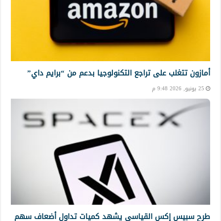
أمازون تتغلب على تراجع التكنولوجيا بدعم من “برايم داي”
25 يونيو, 2026 9:48 م
طرح سبيس إكس القياسي يشهد كميات تداول أضعاف سهم