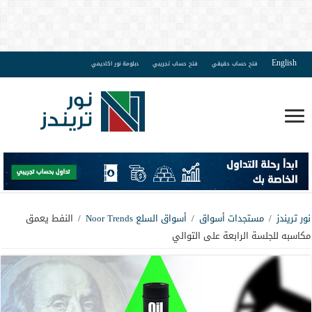
English
فتح حساب حقيقي
فتح حساب تجريبي
دبلومة نور اكاديمي
نور تريندز
/
مستجدات أسواق
/
أسواق السلع Noor Trends
/
النفط يعمق
مكاسبه للجلسة الرابعة على التوالي