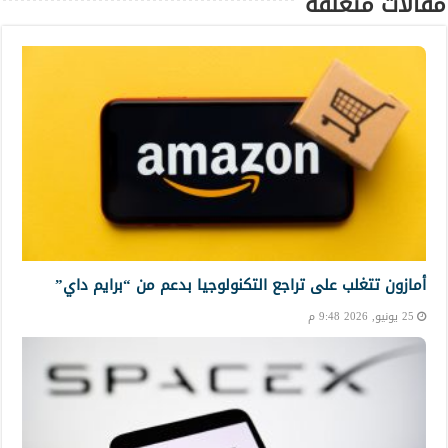
مقالات متعلقة
أمازون تتغلب على تراجع التكنولوجيا بدعم من “برايم داي”
25 يونيو, 2026 9:48 م