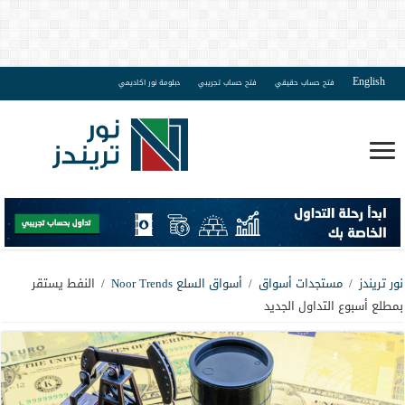
English
فتح حساب حقيقي
فتح حساب تجريبي
دبلومة نور اكاديمي
نور تريندز
/
مستجدات أسواق
/
أسواق السلع Noor Trends
/
النفط يستقر
بمطلع أسبوع التداول الجديد