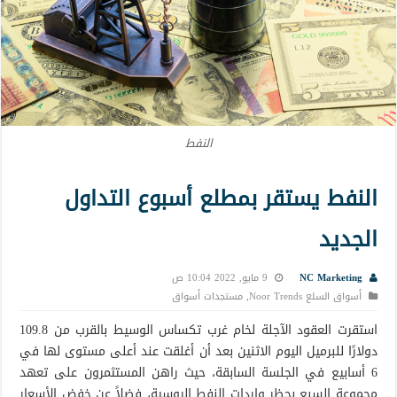
النفط
النفط يستقر بمطلع أسبوع التداول
الجديد
NC Marketing
9 مايو, 2022 10:04 ص
أسواق السلع Noor Trends
,
مستجدات أسواق
استقرت العقود الآجلة لخام غرب تكساس الوسيط بالقرب من 109.8
دولارًا للبرميل اليوم الاثنين بعد أن أغلقت عند أعلى مستوى لها في
6 أسابيع في الجلسة السابقة، حيث راهن المستثمرون على تعهد
مجموعة السبع بحظر واردات النفط الروسية، فضلاً عن خفض الأسعار