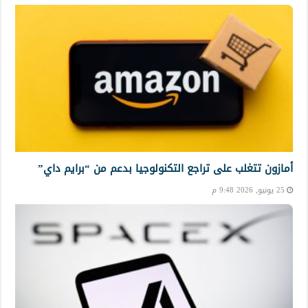
أمازون تتغلب على تراجع التكنولوجيا بدعم من “برايم داي”
25 يونيو, 2026 9:48 م