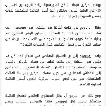
ويقدر المركزي قيمة الشقق السويسرية بزيادة تتراوح بين 10٪ إلى
35٪ في الوقت الحالي، وبالتالي أدت أسعار الفائدة المنخفضة للغاية
ونقص المعروض إلى ارتفاع الأسعار.
وقال زوربرويج في كلمة ألقاها في جنيف: “في سويسرا، زادت
نقاط الضعف في العقارات السكنية وأسواق الرهن العقاري منذ
بداية جائحة كوفيد-19″، وتابع: “علاوة على ذلك، لاحظنا زيادة في
مخاطر القدرة على تحمل التكاليف خلال السنوات الأخيرة.”
ولفت زوربرويج إلى أن الانهيار المفاجئ في أسعار المساكن قد
يؤدي في النهاية إلى حالات تخلف عن سداد القروض وخسائر
مصرفية بالتبعية وتشديد الائتمان للاقتصاد الحقيقي، مما قد يؤدي
إلى انكماش اقتصادي، في حين تمسك المركزي بسياسة الفائدة
المنخفضة، في حين ترفع البنوك المركزية الأخرى أسعار الفائدة
لمحاربة التضخم.
ومع ذلك، من المرجح أن يظل المستوى العالمي لأسعار الفائدة
منخفضًا، حسبما قال زوربرويج، متأثرًا بالعوامل السكانية وعدم