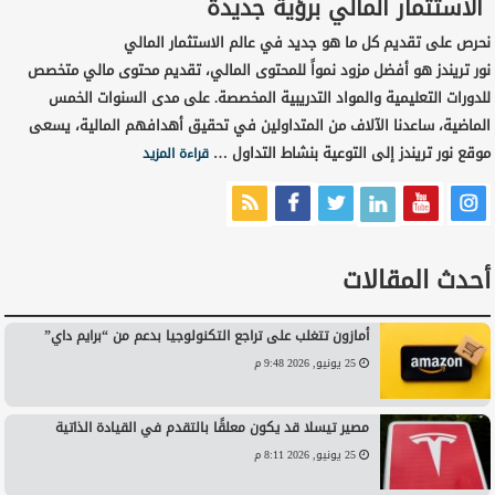
الاستثمار المالي برؤية جديدة
نحرص على تقديم كل ما هو جديد في عالم الاستثمار المالي
نور تريندز هو أفضل مزود نمواً للمحتوى المالي، تقديم محتوى مالي متخصص
للدورات التعليمية والمواد التدريبية المخصصة. على مدى السنوات الخمس
الماضية، ساعدنا الآلاف من المتداولين في تحقيق أهدافهم المالية، يسعى
موقع نور تريندز إلى التوعية بنشاط التداول …
قراءة المزيد
أحدث المقالات
أمازون تتغلب على تراجع التكنولوجيا بدعم من “برايم داي”
25 يونيو, 2026 9:48 م
مصير تيسلا قد يكون معلقًا بالتقدم في القيادة الذاتية
25 يونيو, 2026 8:11 م