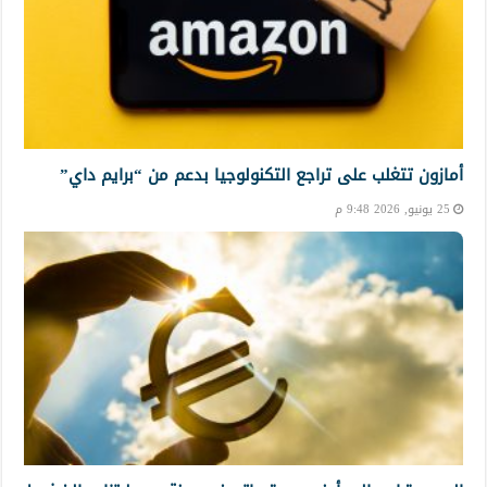
أمازون تتغلب على تراجع التكنولوجيا بدعم من “برايم داي”
25 يونيو, 2026 9:48 م