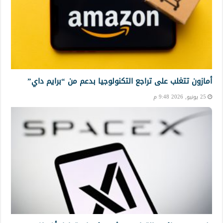
أمازون تتغلب على تراجع التكنولوجيا بدعم من “برايم داي”
25 يونيو, 2026 9:48 م