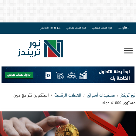
English
فتح حساب حقيقي
فتح حساب تجريبي
دبلومة نور اكاديمي
نور تريندز
/
مستجدات أسواق
/
العملات الرقمية
/
البيتكوين تتراجع دون
مستوى 41000 دولار