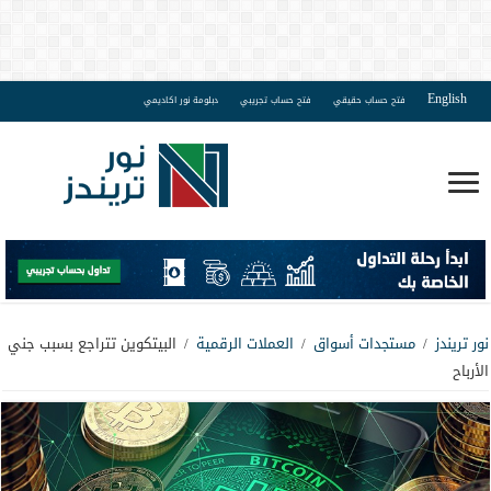
English
فتح حساب حقيقي
فتح حساب تجريبي
دبلومة نور اكاديمي
نور تريندز
/
مستجدات أسواق
/
العملات الرقمية
/
البيتكوين تتراجع بسبب جني
الأرباح