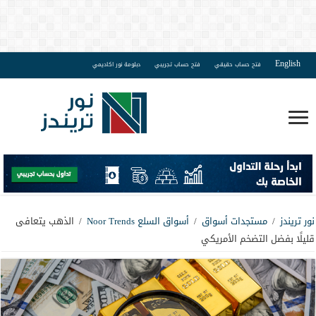
English
فتح حساب حقيقي
فتح حساب تجريبي
دبلومة نور اكاديمي
نور تريندز
/
مستجدات أسواق
/
أسواق السلع Noor Trends
/
الذهب يتعافى
قليلًا بفضل التضخم الأمريكي