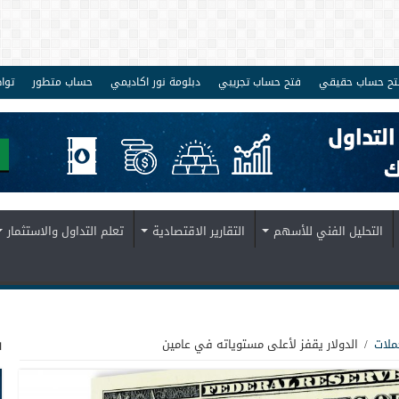
تح حساب حقيقي
فتح حساب تجريبي
دبلومة نور اكاديمي
حساب متطور
توا
التحليل الفني للأسهم
التقارير الاقتصادية
تعلم التداول والاستثمار
ف
ملات
/
الدولار يقفز لأعلى مستوياته في عامين