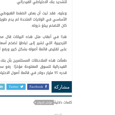
لتشديد بنك الاحتياطي الفيدرالي.
وعليه، فقد ثبت أن بعض الضغط الهبوطي ا
الأساسي في الولايات المتحدة لم يدم طويلاً،
كان التضخم يبلغ ذروته.
هذا في أعقاب مثل هذه البيانات قال محاف
الترحيبية التي تشير إلى تباطؤ تضخم أسعار
على تقليص قائمة أصوله بشكل كبير ورفع أس
طمأنت هذه الملاحظات المستثمرين بأن بنك ا
قدره 95 مليار دولار في قائمة أصول الاحتياطي الفيدرالي.
Twitter
Facebook
مشاركة
كلمات دلالية
مؤشر الدولار
السابق