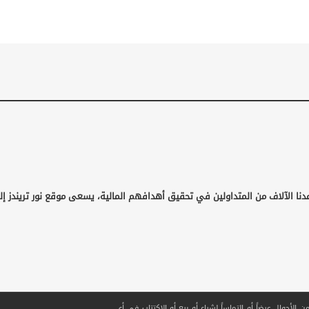
دنا الآلاف من المتداولين في تحقيق أهدافهم المالية، يسعى موقع نور تريندز إل
لأحوال عرضاً أو التماساً لشراء أو بيع أو الاكتتاب في أي