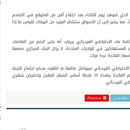
ا
لذي شوهد يوم الثلاثاء بعد ارتفاع أقل من المتوقع في التضخم
 مما يشير إلى أن الأسواق ستنتظر المزيد من البيانات لقياس ما إذا
ظ بنك الاحتياطي الفيدرالي برينارد أنه على الرغم من العلامات
 المستهلكين في الولايات المتحدة، لا يزال البنك المركزي مصممًا
عار الفائدة عدة مرات.
لاحتياطي الفيدرالي سيواصل متابعة ما أظهره محضر اجتماع اللجنة
الفيدرالية للسوق المفتوحة مؤخرًا: رفع سعر الفائدة بمقدار 50 نقطة أساس الشهر المقبل وتخفيض شهري
Pinterest
LinkedIn
ا
التالي