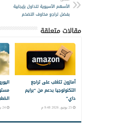
الأسهم الآسيوية تتداول بإيجابية
بفضل تراجع مخاوف التضخم
مقالات متعلقة
أمازون تتغلب على تراجع
اليور
التكنولوجيا بدعم من “برايم
مستو
داي”
الضغو
25 يونيو, 2026 9:48 م
24 يونيو, 2026 11:28 م