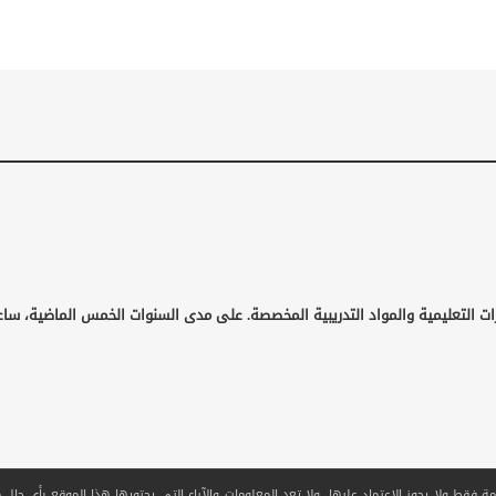
ات التعليمية والمواد التدريبية المخصصة. على مدى السنوات الخمس الماضية، ساع
قط ولا يجوز الاعتماد عليها. ولا تعد المعلومات والآراء التي يحتويها هذا الموقع بأي حال من ا