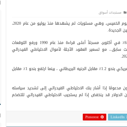
ا
مستجدات أسواق
استقر مؤشر الدولار الأمريكي فوق 94.8 اليوم الخميس، وهي مستويات لم يشهدها منذ يوليو من عام 2020،
ن الجديدة.
فقد قفز التضخم أكثر من المتوقع إلى 6.2٪ في أكتوبر، مسجلاً أعلى قراءة منذ عام 1990 ورفع التوقعات
 سابق.، مع تسعير العقود الآجلة لأموال الاحتياطي الفيدرالي
ومن بين العملات الرئيسية، ارتفع الدولار الأمريكي بنحو 1.2٪ مقابل الجنيه البريطاني ، بينما ارتفع بنحو 1٪ مقابل
ن مدعومًا إذا أشار بنك الاحتياطي الفيدرالي إلى تشديد سياسته
الدولار قد ينخفض ​​إذا لم يستجيب الاحتياطي الفيدرالي للتضخم
ا
Pinterest
LinkedIn