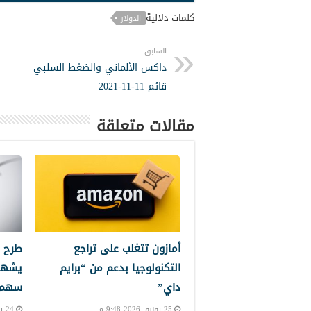
كلمات دلالية
الدولار
السابق
داكس الألماني والضغط السلبي
قائم 11-11-2021
مقالات متعلقة
أمازون تتغلب على تراجع
طرح 
التكنولوجيا بدعم من “برايم
يشهد
داي”
سهم إ
25 يونيو, 2026 9:48 م
24 يونيو, 2026 10:24 م