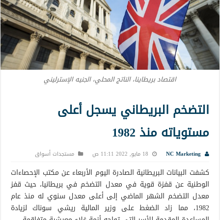
اقتصاد بريطاينا، الناتج المحلي، الجنيه الإسترليني
التضخم البريطاني يسجل أعلى
مستوياته منذ 1982
NC Marketing
18 مايو, 2022 11:11 ص
مستجدات أسواق
كشفت البيانات البريطانية الصادرة اليوم الأربعاء عن مكتب الإحصاءات
الوطنية عن قفزة قوية في معدل التضخم في بريطانيا، حيث قفز
معدل التضخم الشهر الماضي إلى أعلى معدل سنوي له منذ عام
1982، مما زاد الضغط على وزير المالية ريشي سوناك لزيادة
المساعدة المقدمة للأسر التي تواجه أزمة غلاء معيشية متفاقمة.