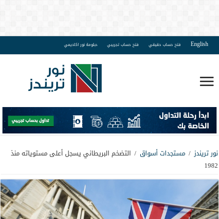
English
فتح حساب حقيقي
فتح حساب تجريبي
دبلومة نور اكاديمي
نور تريندز
/
مستجدات أسواق
/
التضخم البريطاني يسجل أعلى مستوياته منذ
1982