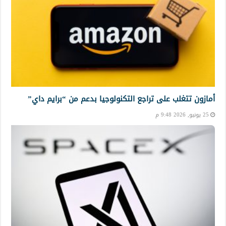
أمازون تتغلب على تراجع التكنولوجيا بدعم من “برايم داي”
25 يونيو, 2026 9:48 م