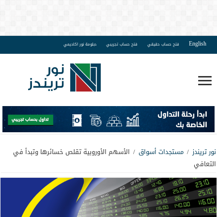
English
فتح حساب حقيقي
فتح حساب تجريبي
دبلومة نور اكاديمي
نور تريندز
/
مستجدات أسواق
/
الأسهم الأوروبية تقلص خسائرها وتبدأ في
التعافي