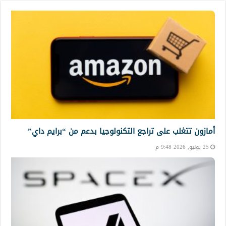
أمازون تتغلب على تراجع التكنولوجيا بدعم من “برايم داي”
25 يونيو, 2026 9:48 م