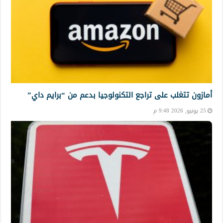
أمازون تتغلب على تراجع التكنولوجيا بدعم من “برايم داي”
25 يونيو, 2026 9:48 م