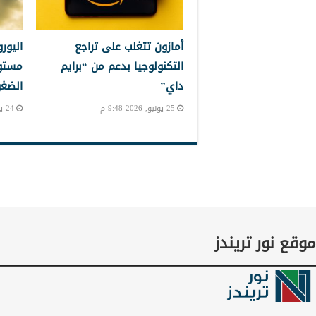
أمازون تتغلب على تراجع
اليور
التكنولوجيا بدعم من “برايم
مستو
داي”
الضغو
25 يونيو, 2026 9:48 م
24 يونيو, 2026 11:28 م
موقع نور تريندز