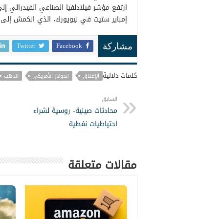
إمباير ستيت في نيويورك، الذي انكمش إلى -11.6
Twitter
Facebook
مشاركة
كلمات دلالية
الإغلاق
الدولار الأمريكي
الذهب
السابق
محادثات صينية- روسية لشراء
احتياطيات نفطية
مقالات متعلقة