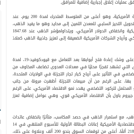
ا
وارتفعت عقود الذهب الفورية خلال الجلسة الأمريكية، وهو أعلى من المتوسط المتحرك لمدة 200 يوم، عند
 مما يهدد بتحويل التحيز السلبي للمعدن الثمين إلى محايد وهو ما يفيد الذهب،
وسط انخفاض عائدات سندات الخزانة الأمريكية وانخفاض الدولار الأمريكي، ويتداولمؤشر الذهب عند 1847.68
يكي وأرباح الشركات الأمريكية الضعيفة إلى تعزيز جاذبية الذهب كملاذ
وعلى الرغم من أن شنغهاي الصينية باتت على وشك إعادة فتح أبوابها بعد التعامل مع قيودكوفيد-19، لمدة
رى التي تشهد تفجرًا محليًا في معدلات العدوى تضاعف المخاوف من
تضخمي في التأثير على أرباح كبار تجار التجزئة في الولايات المتحدة،
بها، على الرغم من أن مبيعات التجزئة أظهرت مرونة من جانب
 المحتمل للركود التضخمي يهدد نمو الاقتصاد الأمريكي، على الرغم
يروم باول بأن الاقتصاد الأمريكي قوي، وهي عوامل إضافية تعزز
هب، مع استمرار الذهب في حصد المكاسب، متأثرًا بانخفاض عائدات
ا
سندات الخزانة الأمريكية وتضمنت الأجندة الاقتصادية الأمريكية إعانات البطالة الأولية للأسبوع المنتهي في 14
مايو، والتي ارتفعت بشكل غير متوقع إلى 218 ألفًا، أعلى من توقعات السوق بنحو 200 ألف وعلاوة على ذلك،