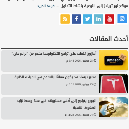
موقع نور تريندز إلى التوعية بنشاط التداول …
قراءة المزيد
أحدث المقالات
أمازون تتغلب على تراجع التكنولوجيا بدعم من “برايم داي”
25 يونيو, 2026 9:48 م
مصير تيسلا قد يكون معلقًا بالتقدم في القيادة الذاتية
25 يونيو, 2026 8:11 م
اليورو يتراجع إلى أدنى مستوياته في سنة وسط تزايد
الضغوط النقدية
24 يونيو, 2026 11:28 م