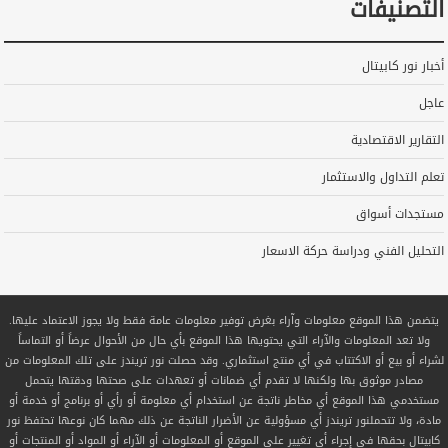
التصنيفات
أخبار نور كابيتال
عاجل
التقارير الاقتصادية
تعلم التداول والاستثمار
مستجدات أسواق
التحليل الفني ودراسة حركة الاسعار
يتضمن هذا الموقع معلومات وآراء بغرض توفير معلومات عامة فقط ولا يجوز الاعتماد عليها.
ولا تعد المعلومات والآراء التي يحتويها هذا الموقع بأي حال من الأحوال عرضاً أو التماساً
لشراء أو بيع أو الاكتتاب في أي منتج استثماري. وقد حصلت نور تريندز على تلك المعلومات من
مصادر موثوق بها ولكنها لا تقدم أي ضمانات أو تعهدات على صحتها ودقتها يتحمل
مستخدمي هذا الموقع أي مخاطر ناتجة عن استخدام أي معلومة أو رأي أو برنامج أو خدمة أو
مادة، ولا تتحملنور تريندز أي مسؤولية عن الأضرار الناتجة عن ذلك مهما كان نوعها تحتفظ نور
كابيتال بحقها في إجراء أي تغيير على الموقع أو المعلومات أو الآراء أو المواد أو المنتجات أو