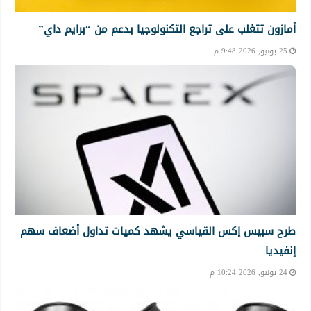
أمازون تتغلب على تراجع التكنولوجيا بدعم من “برايم داي”
25 يونيو, 2026 9:48 م
طرح سبيس إكس القياسي يشهد كميات تداول أضعاف سهم
إنفيديا
24 يونيو, 2026 10:24 م