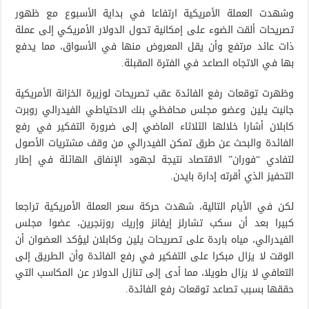
وشهدت العملة الأمريكية ارتفاعا في بداية الأسبوع مع ظهور
تصريحات ألقت الضوء على إمكانية تحول الدولار الأمريكي إلى عملة
ذات عائد مرتفع وأن يقل المعروض منها في الأسواق، مما يدفع
بها في الاتجاه الصاعد في الفترة المقبلة.
وظهرت توقعات رفع الفائدة عقب تصريحات لوزيرة الخزانة الأمريكية
جانيت يلين وعضو مجلس محافظي بنك الاحتياطي الفيدرالي روبرت
كابلان أشارا خلالها الثلاثاء الماضي إلى ضرورة التفكير في رفع
الفائدة والبحث عن طرق تمكن الفيدرالي من وقف مشتريات الأصول
لتفادي “فوران” الاقتصاد نتيجة لجهود الإنفاق الهائلة في إطار
التحفيز الذي أقرته إدارة بايدن.
لكن في الأيام التالية، شهدت حركة سعر العملة الأمريكية تراجعا
كبيرا بعد أن سكب تشارلز إيفانز وإريك روزنجرين، عضوا مجلس
الفيدرالي، مياه باردة على تصريحات يلين وكابلان ليؤكد العضوان أن
الوقت لا يزال مبكرا على التفكير في رفع الفائدة وأن الطريق إلى
التعافي لا يزال طويلا، مما أدى إلى تنازل الدولار عن المكاسب التي
حققها بسبب تصاعد توقعات رفع الفائدة.