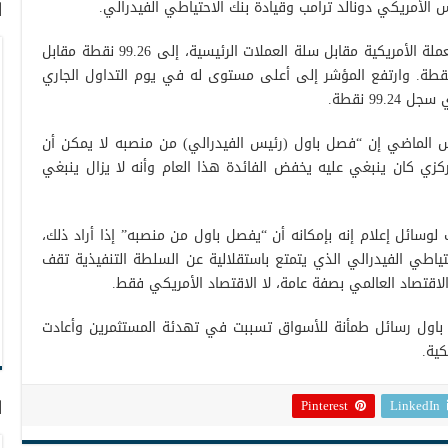
س الأمريكي دونالد ترامب وقيادة بنك الاحتياطي الفيدرالي.
ا
وهبط مؤشر الدولار، الذي يركز على أداء العملة الأمريكية مقابل سلة العملات الرئيسية، إلى 99.26 نقطة مقابل
غلاق اليومي الماضي الذي سجل 99.38 نقطة. وارتفع المؤشر إلى أعلى مستوى له في يوم التداول الجاري
يس الماضي إن “فصل باول (رئيس الفيدرالي) من منصبه لا يمكن أن
مركزي كان ينبغي عليه يخفض الفائدة هذا العام وأنه لا يزال ينبغي
سائل إعلام إنه بإمكانه أن “يفصل باول من منصبه” إذا أراد ذلك،
حتياطي الفيدرالي الذي يتمتع باستقلالية عن السلطة التنفيذية تقف
الاقتصاد العالمي بصفة عامة، لا الاقتصاد الأمريكي فقط.
باول رسائل طمأنة للأسواق تسببت في تهدئة المستثمرين وأعادت
كية.
ا
Pinterest
LinkedIn