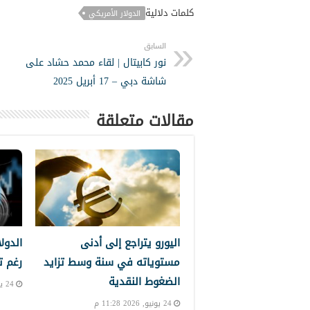
كلمات دلالية
الدولار الأمريكي
السابق
نور كابيتال | لقاء محمد حشاد على
شاشة دبي – 17 أبريل 2025
مقالات متعلقة
اليورو يتراجع إلى أدنى
الدول
مستوياته في سنة وسط تزايد
رغم ت
الضغوط النقدية
24 يونيو, 2026 10:39 م
24 يونيو, 2026 11:28 م