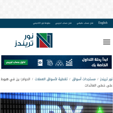
English
فتح حساب حقيقي
فتح حساب تجريبي
دبلومة نور اكاديمي
نور تريندز
/
مستجدات أسواق
/
تغطية لأسواق العملات
/
الدولار/ ين في هبوط
على خطى العائدات