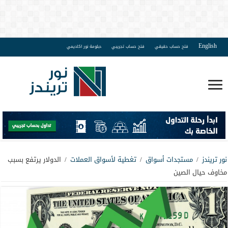
English
فتح حساب حقيقي
فتح حساب تجريبي
دبلومة نور اكاديمي
نور تريندز
/
مستجدات أسواق
/
تغطية لأسواق العملات
/
الدولار يرتفع بسبب
مخاوف حيال الصين