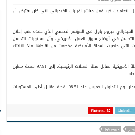
ا
 التعاملات كرد فعل مباشر لقرارات الفيدرالي التي كان يفترض أن
لفيدرالي جيروم باول في المؤتمر الصحفي الذي عقده عقب إعلان
عن التحسن في أوضاع سوق العمل الأمريكي، وأن مستويات التحسن
ات التي حاصرت العملة الأمريكية وخصمت من نقاطها منذ الثلاثاء
وهبط مؤشر الدولار، الذي يقيس أداء العملة الأمريكية مقابل سلة العملات الرئيسية، إلى 97.91 نقطة مقابل
وارتفع المؤشر إلى أعلى مستوياته على مدار يوم التداول الخميس عند 98.51 نقطة مقابل أدنى المستويات
Pinterest
LinkedIn
ا
مريكي
جيروم باول