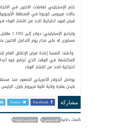
ختم الإسترليني تعاملات الاثنين في الاتجاه 
حالات فيروس كورونا في المنطقة الأوروبية 
فرض قيود احترازية للحد من انتشار الوباء ف
مستوى له على مدار يوم التداول الاثنين عند 1.3450 مقابل أدنى المستويات الذي سجل 3384
وأعلنت النمسا إعادة فرض الإغلاق العام للحد
المكتشفة في الوقت الذي ترتفع فيه أعداد
احترازية للحد من انتشار الوباء.
يواصل الدولار الأمريكي الصعود منذ مسته
بايدن بفترة ولاية ثانية لجيروم باول، الرئيس ا
Twitter
Facebook
مشاركة
كلمات دلالية
الإسترليني
فيرحوس كورونا