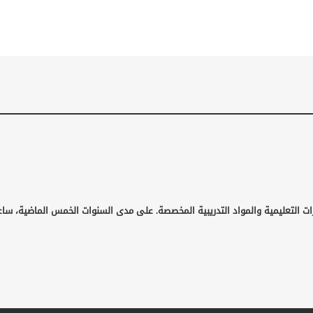
ات التعليمية والمواد التدريبية المخصصة. على مدى السنوات الخمس الماضية، ساع