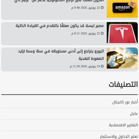
أمازون تتغلب على تراجع التكنولوجيا بدعم من “برايم داي”
25 يونيو, 2026 9:48 م
مصير تيسلا قد يكون معلقًا بالتقدم في القيادة الذاتية
25 يونيو, 2026 8:11 م
اليورو يتراجع إلى أدنى مستوياته في سنة وسط تزايد
الضغوط النقدية
24 يونيو, 2026 11:28 م
التصنيفات
أخبار نور كابيتال
عاجل
التقارير الاقتصادية
تعلم التداول والاستثمار