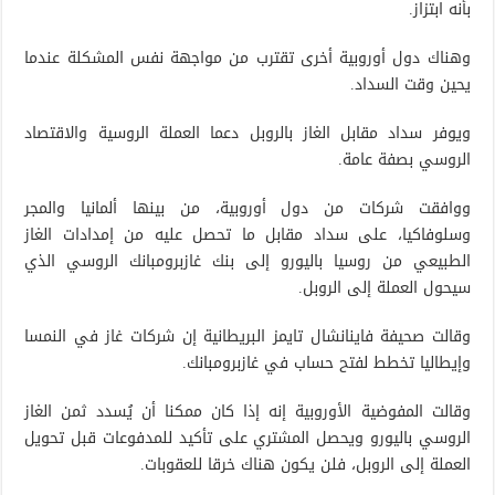
بأنه ابتزاز.
وهناك دول أوروبية أخرى تقترب من مواجهة نفس المشكلة عندما
يحين وقت السداد.
ويوفر سداد مقابل الغاز بالروبل دعما العملة الروسية والاقتصاد
الروسي بصفة عامة.
ووافقت شركات من دول أوروبية، من بينها ألمانيا والمجر
وسلوفاكيا، على سداد مقابل ما تحصل عليه من إمدادات الغاز
الطبيعي من روسيا باليورو إلى بنك غازبرومبانك الروسي الذي
سيحول العملة إلى الروبل.
وقالت صحيفة فاينانشال تايمز البريطانية إن شركات غاز في النمسا
وإيطاليا تخطط لفتح حساب في غازبرومبانك.
وقالت المفوضية الأوروبية إنه إذا كان ممكنا أن يُسدد ثمن الغاز
الروسي باليورو ويحصل المشتري على تأكيد للمدفوعات قبل تحويل
العملة إلى الروبل، فلن يكون هناك خرقا للعقوبات.