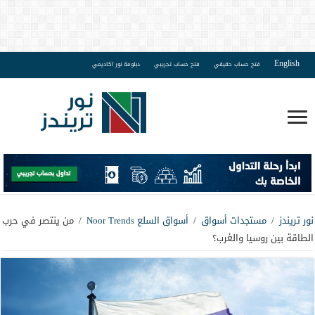
English
فتح حساب حقيقي
فتح حساب تجريبي
دبلومة نور اكاديمي
نور تريندز
/
مستجدات أسواق
/
أسواق السلع Noor Trends
/
من ينتصر في حرب
الطاقة بين روسيا والغرب؟