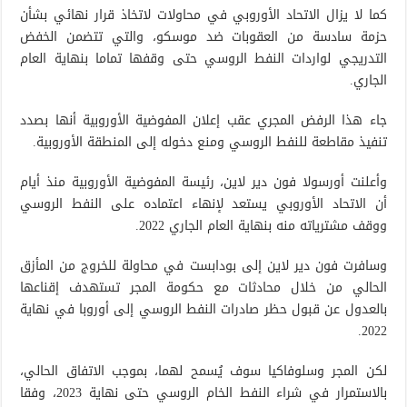
كما لا يزال الاتحاد الأوروبي في محاولات لاتخاذ قرار نهائي بشأن
حزمة سادسة من العقوبات ضد موسكو، والتي تتضمن الخفض
التدريجي لواردات النفط الروسي حتى وقفها تماما بنهاية العام
الجاري.
جاء هذا الرفض المجري عقب إعلان المفوضية الأوروبية أنها بصدد
تنفيذ مقاطعة للنفط الروسي ومنع دخوله إلى المنطقة الأوروبية.
وأعلنت أورسولا فون دير لاين، رئيسة المفوضية الأوروبية منذ أيام
أن الاتحاد الأوروبي يستعد لإنهاء اعتماده على النفط الروسي
ووقف مشترياته منه بنهاية العام الجاري 2022.
وسافرت فون دير لاين إلى بودابست في محاولة للخروج من المأزق
الحالي من خلال محادثات مع حكومة المجر تستهدف إقناعها
بالعدول عن قبول حظر صادرات النفط الروسي إلى أوروبا في نهاية
2022.
لكن المجر وسلوفاكيا سوف يُسمح لهما، بموجب الاتفاق الحالي،
بالاستمرار في شراء النفط الخام الروسي حتى نهاية 2023، وفقا