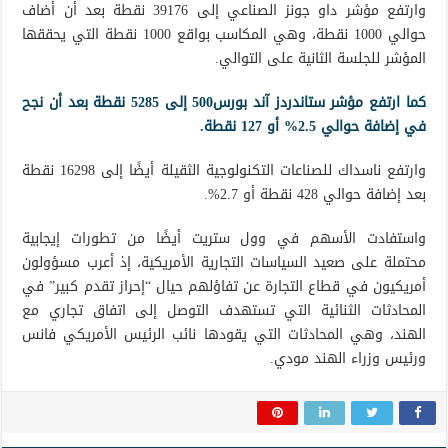
وارتفع مؤشر داو جونز الصناعي إلى 39176 نقطة بعد أن أضاف
حوالي 1000 نقطة، وهي المكاسب بواقع 1000 نقطة التي يحققها
المؤشر للجلسة الثانية على التوالي.
كما ارتفع مؤشر ستاندردز آند بورس500 إلى 5285 نقطة بعد أن نجح
في إضافة حوالي 2.5% أو 127 نقطة.
وارتفع ناسداك للصناعات التكنولوجية الثقيلة أيضًا إلى 16298 نقطة
بعد إضافة حوالي 428 نقطة أو 2.7%.
واستفادت الأسهم في وول ستريت أيضًا من تطورات إيجابية
محتملة على صعيد السياسات التجارية الأمريكية، إذ أعرب مسؤولون
أمريكيون في قطاع التجارة عن تفاؤلهم حيال “إحراز تقدم كبير” في
المحادثات الثنائية التي تستهدف التوصل إلى اتفاق تجاري مع
الهند، وهي المحادثات التي يقودها نائب الرئيس الأمريكي فانس
ورئيس وزراء الهند مودي.