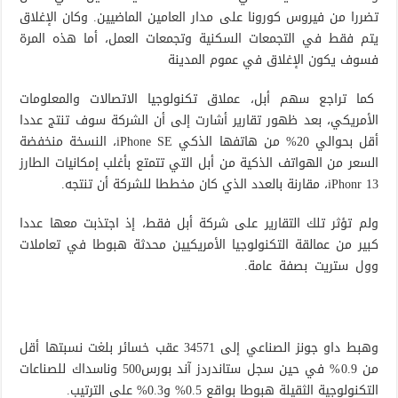
تضررا من فيروس كورونا على مدار العامين الماضيين. وكان الإغلاق
يتم فقط في التجمعات السكنية وتجمعات العمل، أما هذه المرة
فسوف يكون الإغلاق في عموم المدينة
كما تراجع سهم أبل، عملاق تكنولوجيا الاتصالات والمعلومات
الأمريكي، بعد ظهور تقارير أشارت إلى أن الشركة سوف تنتج عددا
أقل بحوالي 20% من هاتفها الذكي iPhone SE، النسخة منخفضة
السعر من الهواتف الذكية من أبل التي تتمتع بأغلب إمكانيات الطارز
iPhonr 13، مقارنة بالعدد الذي كان مخططا للشركة أن تنتجه.
ولم تؤثر تلك التقارير على شركة أبل فقط، إذ اجتذبت معها عددا
كبير من عمالقة التكنولوجيا الأمريكيين محدثة هبوطا في تعاملات
وول ستريت بصفة عامة.
وهبط داو جونز الصناعي إلى 34571 عقب خسائر بلغت نسبتها أقل
من 0.9% في حين سجل ستاندردز آند بورس500 وناسداك للصناعات
التكنولوجية الثقيلة هبوطا بواقع 0.5% و0.3% على الترتيب.