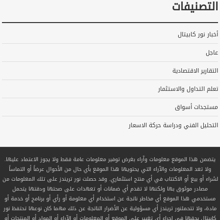
التصنيفات
أخبار نور كابيتال
عاجل
التقارير الاقتصادية
تعلم التداول والاستثمار
مستجدات أسواق
التحليل الفني ودراسة حركة الاسعار
يتضمن هذا الموقع معلومات وآراء بغرض توفير معلومات عامة فقط ولا يجوز الاعتماد عليها.
ولا تعد المعلومات والآراء التي يحتويها هذا الموقع بأي حال من الأحوال عرضاً أو التماساً
لشراء أو بيع أو الاكتتاب في أي منتج استثماري. وقد حصلت نور تريندز على تلك المعلومات من
مصادر موثوق بها ولكنها لا تقدم أي ضمانات أو تعهدات على صحتها ودقتها يتحمل
مستخدمي هذا الموقع أي مخاطر ناتجة عن استخدام أي معلومة أو رأي أو برنامج أو خدمة أو
مادة، ولا تتحملنور تريندز أي مسؤولية عن الأضرار الناتجة عن ذلك مهما كان نوعها تحتفظ نور
كابيتال بحقها في إجراء أي تغيير على الموقع أو المعلومات أو الآراء أو المواد أو المنتجات أو