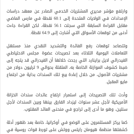
وارتفع مؤشر مديري المشتريات الخدمي الصادر عن معهد دراسات
الإمدادات في الولايات المتحدة إلى 60.1 نقطة في مارس الماضي
مقابل القراءة السابقة التي سجلت 56.1 نقطة، لكن القراءة جاءت
أدنى من توقعات الأسواق التي أشارت إلى 64.9 نقطة.
وتتصاعد توقعات رفع الفائدة والتشديد النقدي منذ مستهل
التعاملات اليومية الثلاثاء بعد تصريحات عضوة مجلس الاحتياطي
الفيدرالي لايل براينارد التي رجحت خلالها أن الفيدرالي قد يتجه إلى
ضبط كشوف الموازنة الخاصة به، المثقلة بحوالي 9 ترليون دولار من
مشتريات الأصول، من خلال إعادة بيع تلك السندات بداية من اجتماع
مايو المقبل.
وأدت تلك التصريحات إلى استمرار ارتفاع عائدات سندات الخزانة
الأمريكية لأجل عشر سنوات ليزداد الفارق بينها وبين السندات لأجل
سنتين، وهو ما أدى إلى تراجع في منحنى العائد المقلوب.
كما يركز المستثمرون على الوضع في أوكرانيا، خاصة بعد ظهور أدلة
كشفتها منظمة هيومان رايتس ووتش على تورط قوات روسية في