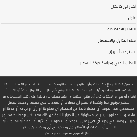
أخبار نور كابيتال
عاجل
التقارير الاقتصادية
تعلم التداول والاستثمار
مستجدات أسواق
التحليل الفني ودراسة حركة الاسعار
يتضمن هذا الموقع معلومات وآراء بغرض توفير معلومات عامة فقط ولا يجوز الاعتماد عليها.
ولا تعد المعلومات والآراء التي يحتويها هذا الموقع بأي حال من الأحوال عرضاً أو التماساً
لشراء أو بيع أو الاكتتاب في أي منتج استثماري. وقد حصلت نور تريندز على تلك المعلومات من
مصادر موثوق بها ولكنها لا تقدم أي ضمانات أو تعهدات على صحتها ودقتها يتحمل
مستخدمي هذا الموقع أي مخاطر ناتجة عن استخدام أي معلومة أو رأي أو برنامج أو خدمة أو
مادة، ولا تتحملنور تريندز أي مسؤولية عن الأضرار الناتجة عن ذلك مهما كان نوعها تحتفظ نور
كابيتال بحقها في إجراء أي تغيير على الموقع أو المعلومات أو الآراء أو المواد أو المنتجات أو
البرامج أو الخدمات أو الأسعار (إن وجدت) في أي وقت بدون إخطار.
جميع الحقوق محفوظة
نور تريندز