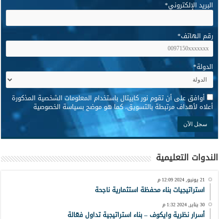
البريد الإلكتروني
*
رقم الهاتف
*
الدولة
*
*
أوافق على أن تقوم نور كابيتال باستخدام المعلومات الشخصية المذكورة
أعلاه لأهداف مرتبطة بالتسويق، كما هو موضح بسياسة الخصوصية
الندوات التعليمية
21 يونيو, 2024 12:09 م
استراتيجيات بناء محفظة استثمارية ناجحة
30 يناير, 2024 1:32 م
أسرار نظرية وايكوف – بناء استراتيجية تداول فعّالة