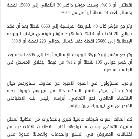
نقطتين أو 0.3%. وهبط مؤشر داكس30 الألماني إلى 15609 نقطة
بخسائر بلغت 14 نقطة أو أقل من 0.1%.
وتراجع مؤشر كاك 40 للبورصة الفرنسية إلى 6663 نقطة بعد أن فقد
حوالي 20 نقطة أو 0.4%. كما هبط مؤشر فوتسي ميلانو للبورصة
الإيطالية إلى 25686 نقطة عقب خسائر بحوالي 223 نقطة أو 0.9%.
وتراجع مؤشر إيبيكس35 للبورصة الإسبانية أيضا إلى 8695 نقطة بعد
أن خسر حوالي 105 نقطة أو 1.2% من قيمة الإغلاق المسجل في
الجلسة الماضية.
وأعرب مسؤولون في الفترة الأخيرة عن مخاوف تساورهم حيال
إمكانية أن يعيق انتشار السلالة دلتا من فيروس كورونا رحلة
الاقتصاد العالمي نحو التعافي، أبرزهم رئيس بنك الاحتياطي
الفيدرالي في نيويورك جون وليامز.
كم اتعالت أصوات شركات عالمية كبرى بالتحذيرات من إمكانية تعطل
مسيرة التعافي بسبب ما تواجهه أغلب القطاعات الاقتصادية من
اختناقات المعروض في السلع والخدمات والعمالة علاوة على