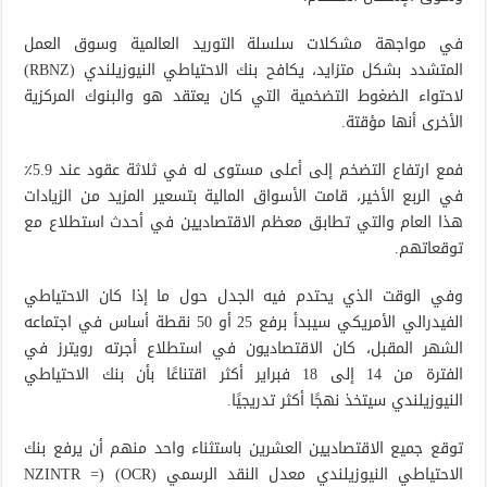
في مواجهة مشكلات سلسلة التوريد العالمية وسوق العمل
المتشدد بشكل متزايد، يكافح بنك الاحتياطي النيوزيلندي (RBNZ)
لاحتواء الضغوط التضخمية التي كان يعتقد هو والبنوك المركزية
الأخرى أنها مؤقتة.
فمع ارتفاع التضخم إلى أعلى مستوى له في ثلاثة عقود عند 5.9٪
في الربع الأخير، قامت الأسواق المالية بتسعير المزيد من الزيادات
هذا العام والتي تطابق معظم الاقتصاديين في أحدث استطلاع مع
توقعاتهم.
وفي الوقت الذي يحتدم فيه الجدل حول ما إذا كان الاحتياطي
الفيدرالي الأمريكي سيبدأ برفع 25 أو 50 نقطة أساس في اجتماعه
الشهر المقبل، كان الاقتصاديون في استطلاع أجرته رويترز في
الفترة من 14 إلى 18 فبراير أكثر اقتناعًا بأن بنك الاحتياطي
النيوزيلندي سيتخذ نهجًا أكثر تدريجيًا.
توقع جميع الاقتصاديين العشرين باستثناء واحد منهم أن يرفع بنك
الاحتياطي النيوزيلندي معدل النقد الرسمي (OCR) (NZINTR =