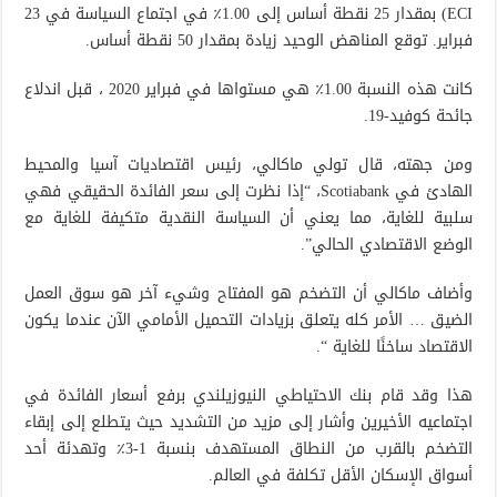
ECI) بمقدار 25 نقطة أساس إلى 1.00٪ في اجتماع السياسة في 23
فبراير. توقع المناهض الوحيد زيادة بمقدار 50 نقطة أساس.
كانت هذه النسبة 1.00٪ هي مستواها في فبراير 2020 ، قبل اندلاع
جائحة كوفيد-19.
ومن جهته، قال تولي ماكالي، رئيس اقتصاديات آسيا والمحيط
الهادئ في Scotiabank، “إذا نظرت إلى سعر الفائدة الحقيقي فهي
سلبية للغاية، مما يعني أن السياسة النقدية متكيفة للغاية مع
الوضع الاقتصادي الحالي”.
وأضاف ماكالي أن التضخم هو المفتاح وشيء آخر هو سوق العمل
الضيق … الأمر كله يتعلق بزيادات التحميل الأمامي الآن عندما يكون
الاقتصاد ساخنًا للغاية “.
هذا وقد قام بنك الاحتياطي النيوزيلندي برفع أسعار الفائدة في
اجتماعيه الأخيرين وأشار إلى مزيد من التشديد حيث يتطلع إلى إبقاء
التضخم بالقرب من النطاق المستهدف بنسبة 1-3٪ وتهدئة أحد
أسواق الإسكان الأقل تكلفة في العالم.