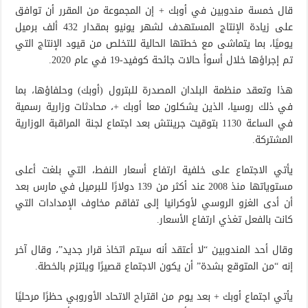
قال خمسة مندوبين في أوبك + إن المجموعة من المقرر أن توافق
على زيادة الإنتاج المستهدف لشهر يونيو بمقدار 432 ألف برميل
يوميًا، بما يتماشى مع خطتها الحالية للتخلص من قيود الإنتاج التي
تم إجراؤها خلال أسوأ حالات جائحة كوفيد-19 في عام 2020.
هذا وتعقد منظمة البلدان المصدرة للبترول (أوبك) وحلفاؤها، بما
في ذلك روسيا، الذين يشكلون معا أوبك +، محادثات وزارية رسمية
في الساعة 1130 بتوقيت جرينتش بعد اجتماع لجنة المراقبة الوزارية
المشتركة.
يأتي الاجتماع على خلفية ارتفاع أسعار النفط، التي بلغت أعلى
مستوياتها منذ 2008 عند أكثر من 139 دولارًا للبرميل في مارس بعد
أن أدى الغزو الروسي لأوكرانيا إلى تفاقم مخاوف الإمدادات التي
كانت بالفعل تغذي ارتفاع الأسعار.
وقال أحد المندوبين “لا أعتقد أنه سيتم اتخاذ قرار جديد”، وقال آخر
إنه “من المتوقع بشدة” أن يكون الاجتماع قصيرًا ويلتزم بالخطة.
يأتي اجتماع أوبك + بعد يوم من اقتراح الاتحاد الأوروبي حظرًا مرحليًا