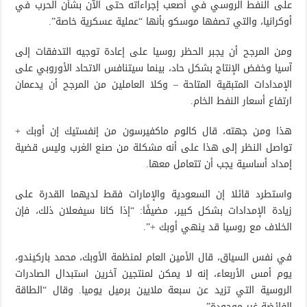
على النفط الروسي في أصعب إجراءاته حتى الآن بشأن الحرب في
أوكرانيا، والتي تصفها موسكو بأنها “عملية عسكرية خاصة”.
ومن المرجح أن يجبر الحظر روسيا على إعادة توجيه التدفقات إلى
آسيا وخفض الإنتاج بشكل حاد، بينما سيتنافس الاتحاد الأوروبي على
الإمدادات المتبقية المتاحة – وكلا العاملين من المرجح أن يدعمان
ارتفاع أسعار النفط الخام.
هذا ومن جهته، قال كالوم ماكفيرسون من إنفستيك إن أوبك +
تواصل النظر إلى هذا على أنه مشكلة من صنع الغرب وليس قضية
إمداد أساسية يجب أن تتعامل معها.
واستطرد قائلا إن السعودية والإمارات فقط لديهما القدرة على
زيادة الإمدادات بشكل كبير، مضيفًا: “إذا كانا سيفعلان ذلك، فإن
الخلاف مع روسيا قد ينهي أوبك +”.
في نفس السياق، قال الأمين العام لمنظمة الأوبك، محمد باركيندو،
يوم أمس الأربعاء، إنه لا يمكن لمنتجين آخرين استبدال الصادرات
الروسية التي تزيد عن سبعة ملايين برميل يوميا. وقال “الطاقة
الفائضة غير موجودة”.