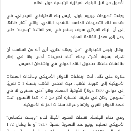
الأصول من قبل البنوك المركزية الرئيسية حول العالم.
وجاءت تصريحات جيروم باول، رئيس بنك الاحتياطي الفيدرالي، في
مقدمة تلك التصريحات الداعمة للتشديد النقدي، والتي أشار خلالها
إلى أن البنك المركزي سوف يستمر في رفع الفائدة “بسرعة” حتى
يصل إلى معدل الفائدة المحايد.
وقال رئيس الفيدرالي: “من وجهة نظري، أرى أنه من المناسب أن
نتحرك بسرعة أكبر”، وذلك أثناء تصريحات أدلى بها في إطار
مناقشات عقدها صندوق النقد الدولي في واشنطن الخميس.
علاوة على ذلك، أدت ارتفاعات الدولار الأمريكي وعائدات السندات
الأمريكية إلى هبوط الذهب، حيث انخفض الذهب بنسبة 1 ٪ تقريبًا
إلى حوالي 1930 دولارًا للأوقية الجمعة، وهو أدنى مستوى له في
أسبوعين وكان في طريقه لخسارة أكثر من 2 ٪ هذا الأسبوع، تحت
ضغط الدولار القوي وارتفاع عوائد سندات الخزانة الأمريكية.
وفي ختام الجلسة، هبطت العقود الآجلة لخام “ويست تكساس”
الأمريكي تسليم يونيو عند التسوية بنسبة 1.7% أو ما يعادل 1.72