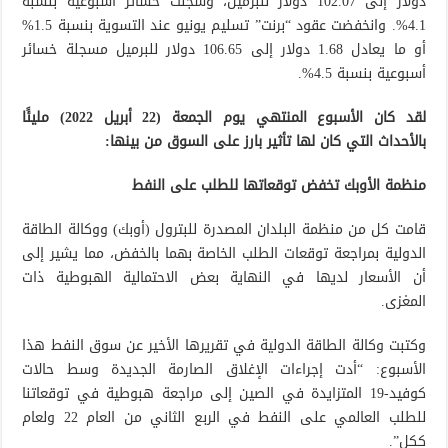
دولار إلى 102.07 دولار للبرميل، وسجلت خسائر أسبوعية بنسبة
4.1%. وانخفضت عقود “برنت” تسليم يونيو عند التسوية بنسبة 1.5%
أو ما يعادل 1.68 دولار إلى 106.65 دولار للبرميل مسجلة خسائر
أسبوعية بنسبة 4.5%.
لقد كان الأسبوع المنتهي يوم الجمعة (22 أبريل 2022) مليئًا
بالأحداث التي كان لها تأثير بارز على السوق من بينها:
منظمة الأوبك تخفض توقعاتها للطلب على النفط
قامت كل من منظمة البلدان المصدرة للبترول (أوبك) ووكالة الطاقة
الدولية بمراجعة توقعات الطلب الخاصة بهما بالخفض، مما يشير إلى
أن الأسعار لديها في النهاية بعض الاحتمالية الهبوطية ذات
المغزى.
وكتبت وكالة الطاقة الدولية في تقريرها الأخير عن سوق النفط هذا
الأسبوع: “أدت إجراءات الإغلاق الصارمة الجديدة وسط حالات
كوفيد-19 المتزايدة في الصين إلى مراجعة هبوطية في توقعاتنا
للطلب العالمي على النفط في الربع الثاني من العام 22 ولعام
ككل”.