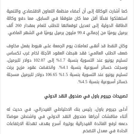
كما أشارت الوكالة إلى أن أعضاء منظمة التعاون الاقتصادي والتنمية
استهلكوا نفطًا أقل مما كان متوقعًا في السابق، مما دفع وكالة
الطاقة الدولية إلى تعديل توقعاتها للطلب للعام بمقدار 260 ألف
برميل يوميًا من إجمالي 99.4 مليون برميل يوميًا في الشهر الماضي.
وكان النفط قد أنهى تعاملات يوم الجمعة على هبوط بفعل مخاوف
ضعف الطلب العالمي؛ فقد هبطت العقود الآجلة لخام غرب تكساس
تسليم يونيو عند التسوية بنسبة 1.7% إلى 102.07 دولار للبرميل،
وسجلت خسائر أسبوعية بنسبة 4.1%. وانخفضت عقود مزيج برنت
تسليم يونيو عند التسوية بنسبة 1.5% 106.65 دولار للبرميل مسجلة
خسائر أسبوعية بنسبة 4.5%.
تصريحات جيروم باول في صندوق النقد الدولي
أدلى جيروم باول، رئيس بنك الاحتياطي الفيدرالي، في حديث له
أثناء مناقشات أجراها صندوق النقد الدولي في واشنطن موضحًا
دعمه لرفع الفائدة الفيدرالية بوتيرة أسرع بهدف تهدئة الارتفاعات
الحادة في معدل التضخم.