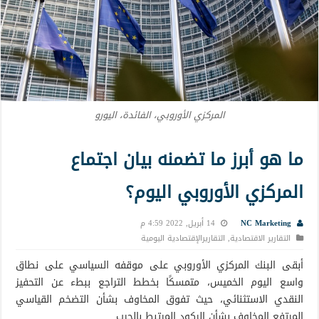
المركزي الأوروبي، الفائدة، اليورو
ما هو أبرز ما تضمنه بيان اجتماع
المركزي الأوروبي اليوم؟
NC Marketing
14 أبريل, 2022 4:59 م
التقارير الاقتصادية
,
التقاريرالإقتصادية اليومية
أبقى البنك المركزي الأوروبي على موقفه السياسي على نطاق
واسع اليوم الخميس، متمسكًا بخطط التراجع ببطء عن التحفيز
النقدي الاستثنائي، حيث تفوق المخاوف بشأن التضخم القياسي
المرتفع المخاوف بشأن الركود المرتبط بالحرب.