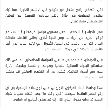
لكن التضخم ارتفع بشكل غير متوقع في الأشهر الأخيرة، مما ترك
صانعي السياسة في مأزق وهم يحاولون التوفيق بين قوتين
اقتصاديتين متعارضتين.
فمن ناحية، بلغ التضخم بالفعل مستوى قياسيًا مرتفعًا بلغ 7.5٪ ، مع
توقع المزيد من الزيادات. ومن ناحية أخرى، يعاني اقتصاد منطقة
اليورو الآن من الركود، في أحسن الأحوال، مع تأثير الحرب الذي أضر
بالأسر والشركات في دولها التسعة عشر.
قبل الاجتماع، قام عدد من صانعي السياسة المحافظين، بما في ذلك
محافظو البنوك المركزية لألمانيا وهولندا والنمسا وبلجيكا، بإثارة
حجة رفع أسعار الفائدة، قلقين من أن التضخم المرتفع قد يستمر
لفترة طويلة.
هذا وحافظ البنك المركزي الأوروبي على توجيهاته الرسمية بأن أي
رفع لسعر الفائدة سيحدث “في وقت ما” بعد انتهاء عمليات شراء
السندات، وهو جدول زمني قال إنه قد يعني أسابيع أو شهور.