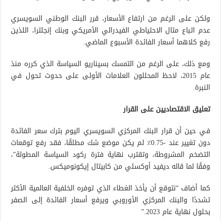
ولكن على الرغم من ارتفاع الأسعار، قرر البنك الوطني السويسري
عدم اتباع مثال الاحتياطي الفيدرالي الأمريكي وبنك إنجلترا، اللذين
رفع كلاهما أسعار الفائدة الأسبوع الماضي.
ومع ذلك، على الرغم من التمسك بسيناريو السياسة الذي كرره منذ
عام 2015، لاحظ المحللون العلامات الأولى على حدوث تحول في
النبرة.
تعليق الاقتصاديين على القرار
في حين أن قرار البنك المركزي السويسري اليوم بترك سعر الفائدة
دون تغيير عند -0.75٪ لم يكن موضع شك مطلقًا، فقد رفع توقعات
التضخم المشروطة، وتقترب نهاية فترة ركود السياسة المطولة”،
وفقًا لما قاله ديفيد أوكسلي من كابيتال إيكونوميكس.
كما أضاف “نتوقع أن يأخذ الغطاء الذي توفره الخلفية العالمية الأكثر
تشددًا والبنك المركزي الأوروبي ويرفع أسعار الفائدة إلى الصفر
بحلول نهاية عام 2023.”