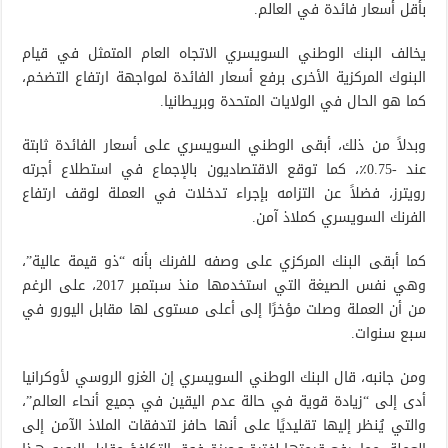
بأقل أسعار فائدة في العالم.
يخالف البنك الوطني السويسري الاتجاه العام المتمثل في قيام
البنوك المركزية الأخرى برفع أسعار الفائدة لمواجهة ارتفاع التضخم،
كما هو الحال في الولايات المتحدة وبريطانيا.
وبدلاً من ذلك، أبقى الوطني السويسري على أسعار الفائدة ثابتة
عند -0.75٪، كما توقع الاقتصاديون بالإجماع في استطلاع أجرته
رويترز، فضلاً عن التزامه بإجراء تدخلات في العملة لوقف ارتفاع
الفرنك السويسري كملاذ آمن.
كما أبقى البنك المركزي على وصفه للفرنك بأنه “ذو قيمة عالية”،
وهي نفس الصيغة التي استخدمها منذ سبتمبر 2017، على الرغم
من أن العملة وصلت مؤخرًا إلى أعلى مستوى لها مقابل اليورو في
سبع سنوات.
ومن جانبه، قال البنك الوطني السويسري إن الغزو الروسي لأوكرانيا
أدى إلى “زيادة قوية في حالة عدم اليقين في جميع أنحاء العالم”،
والتي يُنظر إليها تقليديًا على أنها حافز لتدفقات الملاذ الآمن إلى