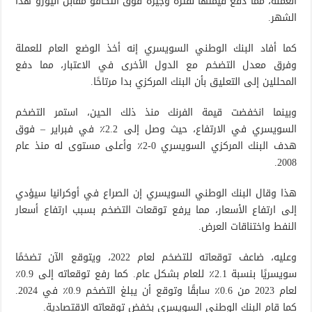
العملة، مما دفع قيمتها لفترة وجيزة فوق التكافؤ مقابل اليورو هذا
الشهر.
كما أفاد البنك الوطني السويسري إنه أخذ الوضع العام للعملة
وفرق معدل التضخم مع الدول الأخرى في الاعتبار، مما دفع
المحللين إلى التعليق بأن البنك المركزي بدا مرتاحًا.
وبينما انخفضت قيمة الفرنك منذ ذلك الحين، استمر التضخم
السويسري في الارتفاع، حيث وصل إلى 2.2٪ في فبراير – فوق
هدف البنك المركزي السويسري 0-2٪ وأعلى مستوى له منذ عام
2008.
هذا وقال البنك الوطني السويسري إن الصراع في أوكرانيا سيؤدي
إلى ارتفاع الأسعار، مما يرفع توقعات التضخم بسبب ارتفاع أسعار
النفط واختناقات العرض.
وعليه، ضاعف توقعاته للتضخم لعام 2022، ويتوقع الآن تضخمًا
سويسريًا بنسبة 2.1٪ للعام بشكل عام. كما رفع توقعاته إلى 0.9٪
لعام 2023 من 0.6٪ سابقًا وتوقع أن يبلغ التضخم 0.9٪ في 2024.
كما قام البنك الوطني السويسري بخفض توقعاته الاقتصادية.