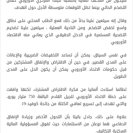
سيكون من المكلف للغاية بالنسبة للبنك المركزي الأوروبي خفض
التضخم الحالي بينما تظل التوقعات متوسطة الأجل حول الهدف.
وقال إنه سيتعين علينا بدلاً من ذلك قمع الطلب المحلي على نطاق
واسع لخفض التضخم. ومن الناحية العملية ، سيتعين علينا تضخيم
التضحية المستمرة في الدخل الحقيقي الذي يعاني منه الاقتصاد
الأوروبي.
في نفس السياق، يمكن أن تساعد التخفيضات الضريبية والإعانات
على المدى القصير، في حين أن الاقتراض والإنفاق المشتركين من
قبل حكومات الاتحاد الأوروبي يمكن أن يكون الحل على المدى
الطويل.
لطالما استاءت ألمانيا من فكرة الاقتراض المشترك، لكنها وافقت
على خطة الاتحاد الأوروبي للجيل القادم البالغة 750 مليار يورو،
والتي تهدف إلى تسريع تعافي الكتلة من جائحة كوفيد-19.
علاوة على ذلك، جادل بانيتا بأن التحول الأخضر وزيادة الإنفاق
الدفاعي هما نوعان من الاستثمارات حيث تفوق المسؤولية المالية
المركزية التكاليف.