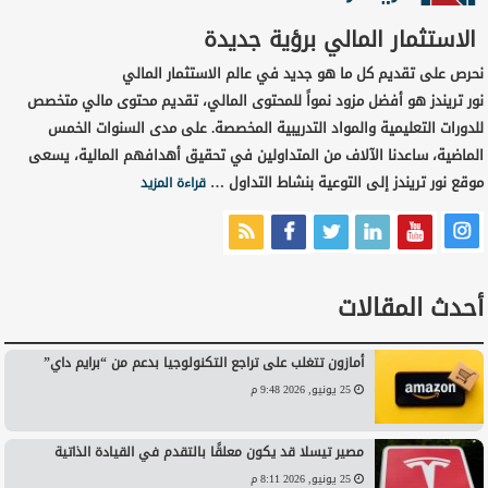
الاستثمار المالي برؤية جديدة
نحرص على تقديم كل ما هو جديد في عالم الاستثمار المالي
نور تريندز هو أفضل مزود نمواً للمحتوى المالي، تقديم محتوى مالي متخصص
للدورات التعليمية والمواد التدريبية المخصصة. على مدى السنوات الخمس
الماضية، ساعدنا الآلاف من المتداولين في تحقيق أهدافهم المالية، يسعى
موقع نور تريندز إلى التوعية بنشاط التداول …
قراءة المزيد
أحدث المقالات
أمازون تتغلب على تراجع التكنولوجيا بدعم من “برايم داي”
25 يونيو, 2026 9:48 م
مصير تيسلا قد يكون معلقًا بالتقدم في القيادة الذاتية
25 يونيو, 2026 8:11 م