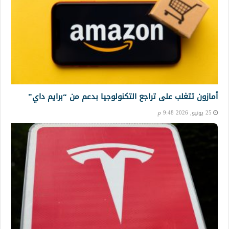
أمازون تتغلب على تراجع التكنولوجيا بدعم من “برايم داي”
25 يونيو, 2026 9:48 م