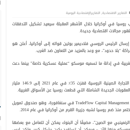
ا
التقارير الاقتصادية
,
التقاريرالإقتصادية اليومية
وسيا في أوكرانيا خلال الأشهر المقبلة سيعيد تشكيل التدفقات
ظهور مجالات اقتصادية جديدة.
ال الرئيس الروسي فلاديمير بوتين قواته إلى أوكرانيا، أعلن هو
 “بلا حدود”، مع وعد بالمزيد من التعاون ضد الغرب.
غربية في إدانة ما تسميه موسكو “عملية عسكرية خاصة” بينما دعت
يذكر أن بيانات الجمارك الصينية أظهرت أن التجارة الصينية الروسية قفزت 35٪ في عام 2021 إلى 146.9 مليار
بالعقوبات الجديدة الشاملة التي قطعت روسيا عن الأسواق الغربية.
ومن جهته، توم جيمس، الرئيس التنفيذي لـ TradeFlow Capital Management في سنغافورة، وهو صندوق تمويل
تمر منذ ضم روسيا لشبه جزيرة القرم من أوكرانيا في عام 2014.
ا
لرنمينبي مع الصين”، مضيفًا أن البنوك يمكن أن تتعامل مع بعضها
وسكو منها الآن – ويمكن أن تستفيد بكين بشكل كبير، ولكن ليس