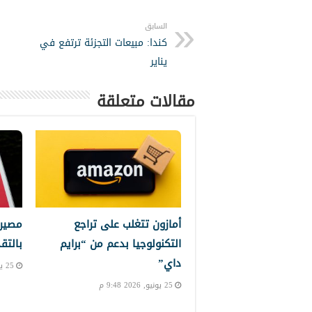
السابق
كندا: مبيعات التجزئة ترتفع في
يناير
مقالات متعلقة
أمازون تتغلب على تراجع
مصير 
التكنولوجيا بدعم من “برايم
بالتق
داي”
25 يونيو, 2026 8:11 م
25 يونيو, 2026 9:48 م