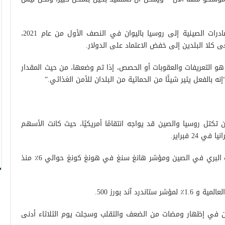
فقد تمت تسوية ما يزيد قليلاً عن ربع الصادرات الصينية إلى روسيا باليوان في النصف الأول من عام 2021،
ي نفس السياق، قال جيمس إن العامل X هو التعريفات والعقوبات أو الحصص، إذا تم وضعها، من حيث المقدار
 بالفعل يثير شيئًا من الحمائية من البلدان للأمن الغذائي.”
 تكتل روسيا والصين قد يواجه انتقامًا أمريكيًا، حيث كانت الأسهم
24 فبراير.
كان قد خسر كل من مؤشر شنغهاي المركب البري في الصين ومؤشر هانغ سنغ في هونغ كونغ حوالي 6٪ منذ
لآن في إظهار ومضات من الضعف والتقلب وسجلت يوم الثلاثاء أدنى