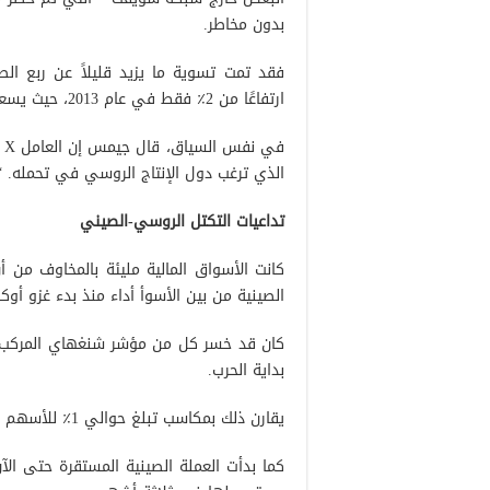
بدون مخاطر.
ارتفاعًا من 2٪ فقط في عام 2013، حيث يسعى كلا البلدين إلى خفض الاعتماد على الدولار.
ف
الذي ترغب دول الإنتاج الروسي في تحمله. “إنه
تداعيات التكتل الروسي-الصيني
كانت الأسواق المالية مليئة بالمخاوف من أن
الصينية من بين الأسوأ أداء منذ بدء غزو أوكرانيا في 
بداية الحرب.
يقارن ذلك بمكاسب تبلغ حوالي 1٪ للأسهم العالمية و 1.6٪ لمؤشر ستاندرد آند بورز 500.
كما بدأت العملة الصينية المستقرة حتى ا