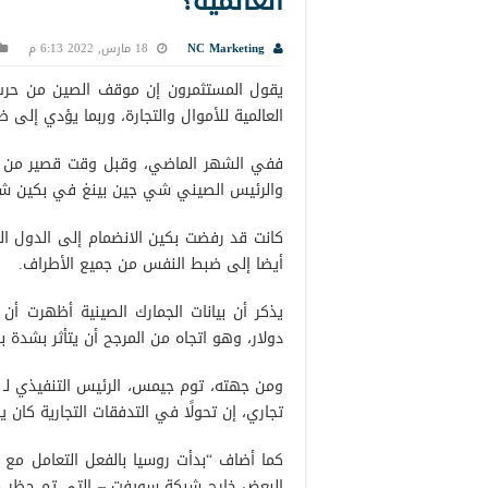
العالمية؟
NC Marketing
18 مارس, 2022 6:13 م
يقول المستثمرون إن موقف الصين من حرب ر
العالمية للأموال والتجارة، وربما يؤدي إلى 
ففي الشهر الماضي، وقبل وقت قصير من إرس
والرئيس الصيني شي جين بينغ في بكين شراكة
كانت قد رفضت بكين الانضمام إلى الدول ال
أيضا إلى ضبط النفس من جميع الأطراف.
دولار، وهو اتجاه من المرجح أن يتأثر بشدة 
تجاري، إن تحولًا في التدفقات التجارية كان يخ
كما أضاف “بدأت روسيا بالفعل التعامل مع ا
البعض خارج شبكة سويفت – التي تم حظر م