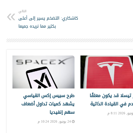
التالي
كاشكاري: التضخم يسير إلى أعلى
بكثير مما نريده جميعا
تيسلا قد يكون معلقًا
طرح سبيس إكس القياسي
دم في القيادة الذاتية
يشهد كميات تداول أضعاف
سهم إنفيديا
24 يونيو, 2026 10:24 م