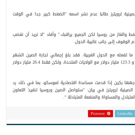
ينية لرويترز طالبا عدم نشر اسمه “الضغط كبير جدا في الوقت
 والغاز من روسيا لكن الجميع يراقبك.” وأفاد “لا نريد أن نغضب
الوقوف إلى جانب غالبية الدول.
ما تفعله مع الدول الغربية. فقد بلغ إجمالي تجارة الصين الشهر
الماضي 137 مليار دولار مع الاتحاد الأوروبي و 123.3 مليار دولار مع الولايات المتحدة، ولكن فقط 26.4 مليار دولار
جهها بكين إذا قدمت مساعدة اقتصادية لموسكو، بما في ذلك رد
 الصينية لرويترز في بيان: “ستواصل الصين وروسيا تنفيذ التعاون
متبادل والمساواة والمنفعة المتبادلة “.
Pinterest
LinkedIn