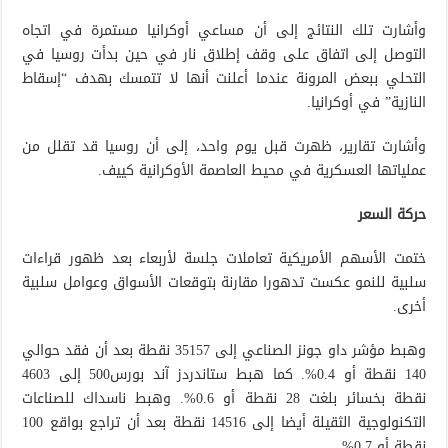
وأشارت تلك النتائج إلى أن مساعي أوكرانيا مستمرة في اتجاه
التوصل إلى اتفاق على وقف إطلاق نار في حين بدأت روسيا في
التحلي ببعض المرونة عندما أعلنت أنها لا تتمسك بهدف “إسقاط
النازية” في أوكرانيا.
وأشارت تقارير، ظهرت قبل يوم واحد، إلى أن روسيا قد تقلل من
عملياتها العسكرية في محيط العاصمة الأوكرانية كييف.
حركة السعر
ختمت الأسهم الأمريكية تعاملات جلسة لأربعاء بعد ظهور قراءات
سلبية للنمو عكست تدهورا مقارنة بتوقعات الأسواق وعوامل سلبية
أخرى.
وهبط مؤشر داو جونز الصناعي إلى 35157 نقطة بعد أن فقد حوالي
140 نقطة أو 0.4%. كما هبط ستاندردز آند بورس500 إلى 4603
نقطة بخسائر بلغت 28 نقطة أو 0.6%. وهبط ناسداك للصناعات
التكنولوجية الثقيلة أيضا إلى 14516 نقطة بعد أن تراجع بواقع 100
نقطة أو 0.7%.