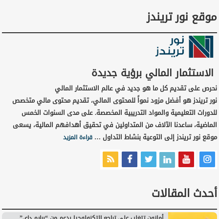
موقع نور تريندز
الاستثمار المالي برؤية جديدة
نحرص على تقديم كل ما هو جديد في عالم الاستثمار المالي
نور تريندز هو أفضل مزود نمواً للمحتوى المالي، تقديم محتوى مالي متخصص
للدورات التعليمية والمواد التدريبية المخصصة. على مدى السنوات الخمس
الماضية، ساعدنا الآلاف من المتداولين في تحقيق أهدافهم المالية، يسعى
موقع نور تريندز إلى التوعية بنشاط التداول …
قراءة المزيد
أحدث المقالات
أمازون تتغلب على تراجع التكنولوجيا بدعم من “برايم داي”