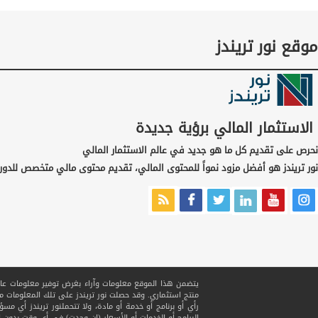
موقع نور تريندز
الاستثمار المالي برؤية جديدة
نحرص على تقديم كل ما هو جديد في عالم الاستثمار المالي
نور تريندز هو أفضل مزود نمواً للمحتوى المالي، تقديم محتوى مالي متخصص للدور
يتضمن هذا الموقع معلومات وآراء بغرض توفير معلومات عامة ف
منتج استثماري. وقد حصلت نور تريندز على تلك المعلومات
رأي أو برنامج أو خدمة أو مادة، ولا تتحملنور تريندز أي مسؤ
البرامج أو الخدمات أو الأسعار (إن وجدت) في أي وقت بدون إ