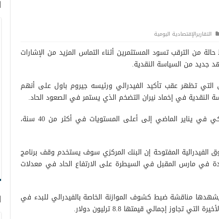
ا
التقاريرالإقتصادية اليومية
حالة من الترقب تسود المستثمرين أثناء التماس المزيد من الإشارات
هد جديد من السياسة النقدية.
 التي تظهر عقب تأكيد الفيدرالي ورئيسه جيروم باول على أنهم
ة النقدية في إخماد نيران التضخم الذي يستمر في الصعود الحاد.
وبلغ معدل تضخم أسعار المستهلك الأمريكي في يناير الماضي إلى أعلى المستويات في أكثر من 40 سنة،
ق الفيدرالية المفتوحة إن البنك المركزي سوف يستخدم وقف برنامج
ائدة في مارس المقبل في السيطرة على الارتفاع الحاد في معدلات
يشهدها مناقشة ضبط كشوف الموازنة الخاصة بالفيدرالي للبدء في
ا
تجاوز إجمالي قيمتها 8.8 ترليون دولار.