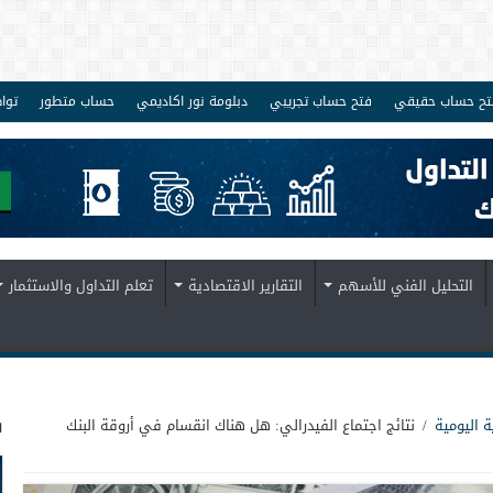
تح حساب حقيقي
فتح حساب تجريبي
دبلومة نور اكاديمي
حساب متطور
توا
التحليل الفني للأسهم
التقارير الاقتصادية
تعلم التداول والاستثمار
ف
ة اليومية
/
نتائج اجتماع الفيدرالي: هل هناك انقسام في أروقة البنك