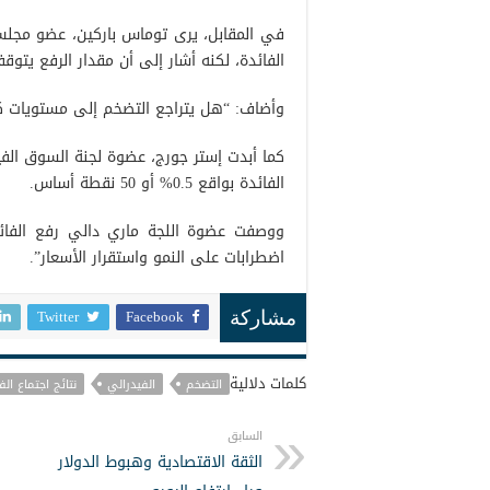
في المقابل، يرى توماس باركين، عضو مجلس 
الفائدة، لكنه أشار إلى أن مقدار الرفع ي
وأضاف: “هل يتراجع التضخم إلى مستويات كال
كما أبدت إستر جورج، عضوة لجنة السوق الفي
الفائدة بواقع 0.5% أو 50 نقطة أساس.
اضطرابات على النمو واستقرار الأسعار”.
Twitter
Facebook
مشاركة
كلمات دلالية
التضخم
الفيدرالي
نتائج اجتماع الف
السابق
الثقة الاقتصادية وهبوط الدولار