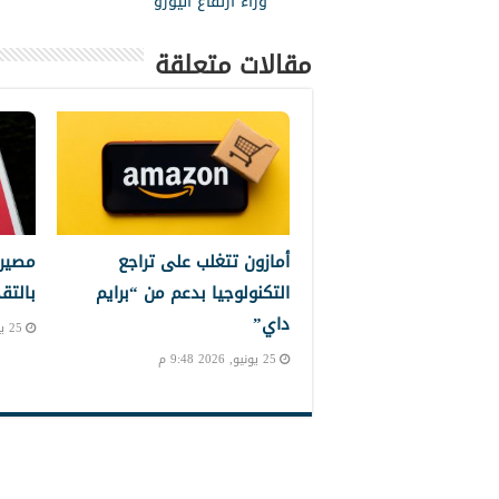
وراء ارتفاع اليورو
مقالات متعلقة
أمازون تتغلب على تراجع
مصير 
التكنولوجيا بدعم من “برايم
بالتق
داي”
25 يونيو, 2026 8:11 م
25 يونيو, 2026 9:48 م