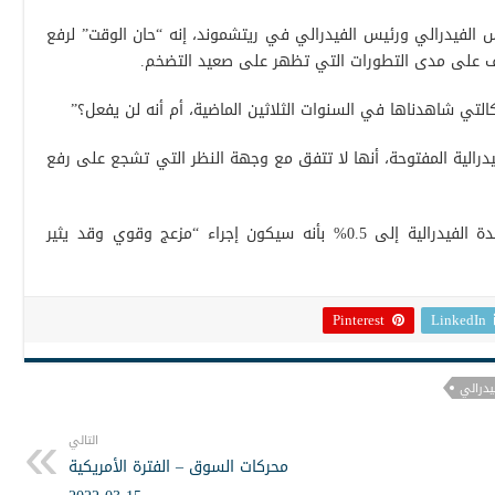
الفيدرالي ورئيس الفيدرالي في ريتشموند، إنه “حان الوقت” لرفع
توقف على مدى التطورات التي تظهر على صعيد التضخم.
تي شاهدناها في السنوات الثلاثين الماضية، أم أنه لن يفعل؟”
درالية المفتوحة، أنها لا تتفق مع وجهة النظر التي تشجع على رفع
ووصفت عضوة اللجة ماري دالي رفع الفائدة الفيدرالية إلى 0.5% بأنه سيكون إجراء “مزعج وقوي وقد يثير
Pinterest
LinkedIn
يدرالي
التالي
محركات السوق – الفترة الأمريكية