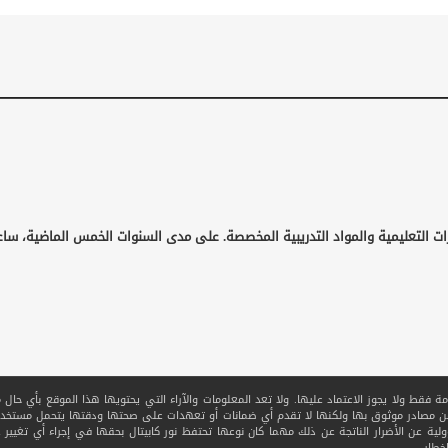
ات التعليمية والمواد التدريبية المخصصة. على مدى السنوات الخمس الماضية، ساع
قط ولا يجوز الاعتماد عليها. ولا تعد المعلومات والآراء التي يحتويها هذا الموقع بأي حال من ا
 من مصادر موثوق بها ولكنها لا تقدم أي ضمانات أو تعهدات على صحتها ودقتها يتحمل مستخدم
ولية عن الأضرار الناتجة عن ذلك مهما كان نوعها تحتفظ نور كابيتال بحقها في إجراء أي تغيير عل
خطار.