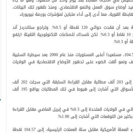
خميس في الاتجاه الهابط بعد يوم واحد من الصعود، وهو ما جاء
د أوضاع سوق العمل والنمو الاقتصادي. ومنذ ظهور تلك البيانات،
هابطة القوية، مما أدى إلى أداء متباين لمؤشرات بورصة نيويورك.
وهبط داو جونز الصناعي إلى 31715 نقطة بعد أن فقدت حوالي 120 نقطة أو 0.5%. وتراجع ستاندردز آند
بورس500 إلى 3921 نقطة بعد خسائر بواقع 10 نقاط أو 0.3%. لكن ناسداك للصناعات التكنولوجية الثقيلة ارتفع
وكسر مؤشر الدولار المقاومة القوية عند 104.50، مستعيدا أعلى المستويات منذ عام 2000 بعد سيطرة السلبية
ف ونمو ألقت الضوء على تدهور الأوضاع الاقتصادية في الولايات
وارتفعت مطالبات إعانات البطالة الأسبوعية إلى 203 ألف مطالبة مقابل القراءة السابقة التي سجلت 202 ألف
مطالبة، وهو ما جاء على خلاف توقعات الأسواق التي أشارت إلى هبوط في تلك المطالبات بواقع 195 ألف
كما تراجعت قراءة مؤشر الناتج المحلي الإجمالي في الولايات المتحدة إلى 0.3% في إبريل الماضي مقابل القراءة
وارتفع مؤشر الدولار، الذي يوفر تقييما لأداء العملة الأمريكية مقابل سلة العملات الرئيسية، إلى 104.57 نقطة