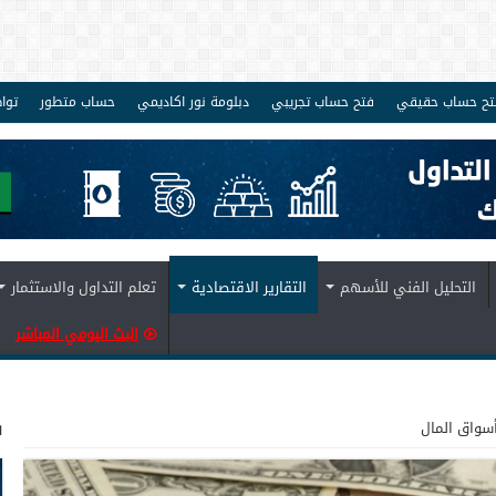
تح حساب حقيقي
فتح حساب تجريبي
دبلومة نور اكاديمي
حساب متطور
توا
التحليل الفني للأسهم
التقارير الاقتصادية
تعلم التداول والاستثمار
البث اليومي المباشر
ف
أسواق المال