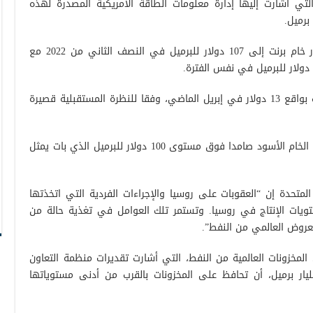
تي أشارت إليها إدارة معلومات الطاقة الأمريكية المصدرة لهذه
لكن الإدارة توقعت أن يرتفع متوسط أسعار خام برنت إلى 107 دولار للبرميل في النصف الثاني من 2022 مع
وأشار التقرير إلى أن أسعار خام برنت هبطت بواقع 13 دولار في إبريل الماضي، وفقا للنظرة المستقبلية قصيرة
ورغم التراجع الكبير في مارس الماضي، ظل الخام الأسود صامدا فوق مستوى 100 دولار للبرميل الذي بات يمثل
لمتحدة إن “العقوبات على روسيا والإجراءات الفردية التي اتخذتها
ويات الإنتاج في روسيا. وتستمر تلك العوامل في تغذية حالة من
معروض العالمي من النفط”.
المخزونات العالمية من النفط، التي أشارت تقديرات منظمة التعاون
تصادي والتنمية إلى أنها بلغت 2.63 مليار برميل، أن تحافظ على المخزونات بالقرب من أدنى مستوياتها