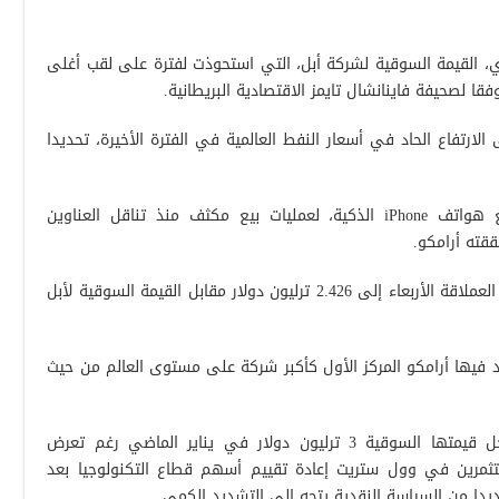
، القيمة السوقية لشركة أبل، التي استحوذت لفترة على لقب أغلى
ا لصحيفة فاينانشال تايمز الاقتصادية البريطانية.
لارتفاع الحاد في أسعار النفط العالمية في الفترة الأخيرة، تحديدا
وتتعرض أسهم شركة أبل الأمريكية، صانع هواتف iPhone الذكية، لعمليات بيع مكثف منذ تناقل العناوين
ققته أرامكو.
وارتفعت القيمة السوقية للشركة السعودية العملاقة الأربعاء إلى 2.426 ترليون دولار مقابل القيمة السوقية لأبل
 فيها أرامكو المركز الأول كأكبر شركة على مستوى العالم من حيث
وكانت أبل هي الشركة الأولى التي تسجل قيمتها السوقية 3 ترليون دولار في يناير الماضي رغم تعرض
ثمرين في وول ستريت إعادة تقييم أسهم قطاع التكنولوجيا بعد
جديدا من السياسة النقدية يتجه إلى التشديد الكمي.