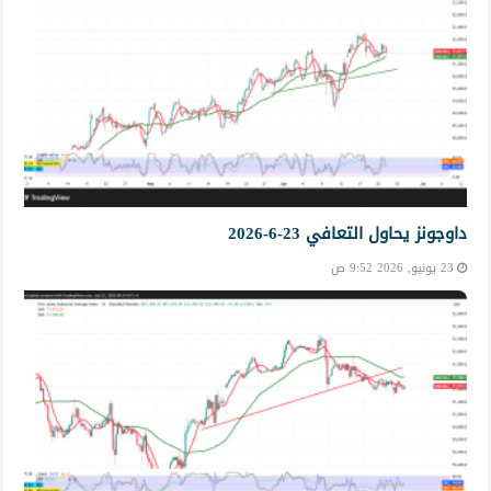
داوجونز يحاول التعافي 23-6-2026
23 يونيو, 2026 9:52 ص