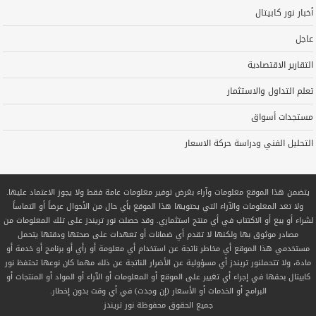
أخبار نور كابيتال
عاجل
التقارير الاقتصادية
تعلم التداول والاستثمار
مستجدات أسواق
التحليل الفني ودراسة حركة الاسعار
يتضمن هذا الموقع معلومات وآراء بغرض توفير معلومات عامة فقط ولا يجوز الاعتماد عليها.
ولا تعد المعلومات والآراء التي يحتويها هذا الموقع بأي حال من الأحوال عرضاً أو التماساً
لشراء أو بيع أو الاكتتاب في أي منتج استثماري. وقد حصلت نور تريندز على تلك المعلومات من
مصادر موثوق بها ولكنها لا تقدم أي ضمانات أو تعهدات على صحتها ودقتها يتحمل
مستخدمي هذا الموقع أي مخاطر ناتجة عن استخدام أي معلومة أو رأي أو برنامج أو خدمة أو
مادة، ولا تتحملنور تريندز أي مسؤولية عن الأضرار الناتجة عن ذلك مهما كان نوعها تحتفظ نور
كابيتال بحقها في إجراء أي تغيير على الموقع أو المعلومات أو الآراء أو المواد أو المنتجات أو
البرامج أو الخدمات أو الأسعار (إن وجدت) في أي وقت بدون إخطار.
جميع الحقوق محفوظة
نور تريندز