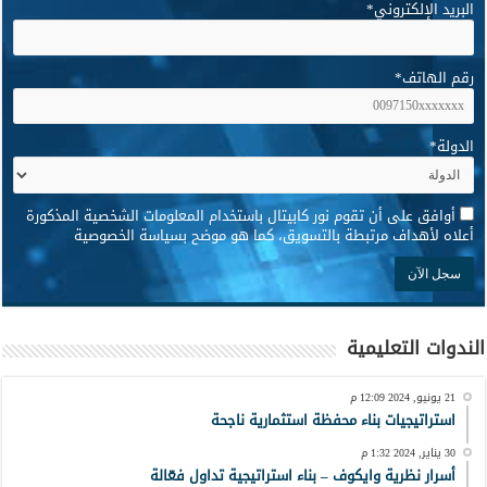
البريد الإلكتروني
*
رقم الهاتف
*
الدولة
*
*
أوافق على أن تقوم نور كابيتال باستخدام المعلومات الشخصية المذكورة
أعلاه لأهداف مرتبطة بالتسويق، كما هو موضح بسياسة الخصوصية
الندوات التعليمية
21 يونيو, 2024 12:09 م
استراتيجيات بناء محفظة استثمارية ناجحة
30 يناير, 2024 1:32 م
أسرار نظرية وايكوف – بناء استراتيجية تداول فعّالة