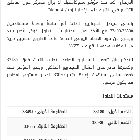
الارتفاع، كما نجد مؤشر ستوكاستيك لا يزال متمركز حول مناطق
التشبع في الشراء على الإطار الزمين 4 ساعات.
بالتالي سيظل السيناريو الصاعد أمراً قائماُ وفعالاً مستهدفين
33490/33500 مع الأخذ بعين الاعتبار بأن التداول فوق الأخير يزيد
ويسرع من قوة الاتجاه اليومي الصاعد فاتحاً الطريق لتحقيق مزيد
من المكايب هدفها يقع عند 33655.
للتذكير بأن تفعيل السيناريو الصاعد يتطلب الثبات فوق 33180
وكسرها قادر على إفشال السيناريو المذكور ويضع المؤشر تحت
ضغط سلبي يستهدف إعادة اختبار 33030. تحذير: مستوى المخاطر
قد يكون مرتفع.
مستويات التداول
الدعم الأول:
33180
المقاومة الأولى:
33495
الدعم الثاني:
33030
المقاومة الثانية:
33655