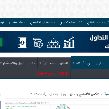
تح حساب حقيقي
فتح حساب تجريبي
دبلومة نور اكاديمي
حساب متطور
توا
التحليل الفني للأسهم
التقارير الاقتصادية
تعلم التداول والاستثمار
البث اليومي المباشر
ف
مية
/
داكس الألماني يحصل على إشارات إيجابية 2-2-2022