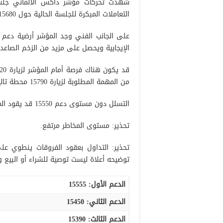
شهدت تحركات مؤشر داكس الألماني جلسة
التعاملات المبكرة للجلسة الحالية حول 15680.
الإيجابية ويحصل على مزيد من الزخم الصاعد 
من المهمة المطلوبة لزيارة 15790 محطة تالية طالما أن السعر مستقر فوق 15550.
التسلل دون مستوى دعم 15550 قد يقود المؤسر لإعادة إختبار 15450 قبل محاولات الإرتفاع من جديد.
تحذير: مستوى المخاطر مرتفع.
تحذير: التداول بعقود الفروقات ينطوي ع
توضيحه أعلاة ليست توصية للشراء أو البيع 
الدعم الأول:
15555
الدعم الثاني:
15450
الدعم الثالث
:
15390