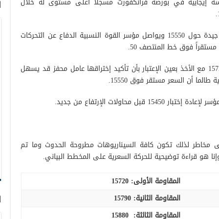
 إيجابية في بورصة فرانكفورت مسجلاً أعلى مستوى له خلال
ا
على الجانب الفني وجد المؤشر أرضية دعم جيدة حول 15550 ويواصل مؤسر القوة النسبية الدفاع عن التحركات
مستقراً فوق خط المنتصف 50.
قد يكون هناك فرصة أمام المؤشر لزيارة 15720 مع الأخذ بعين الإعتبار بأن تأكيد إختراقها عامل محفز قد يسهل
لى مخاطر لذلك تكون كافة السيناريوهات مطروحة الحدوث وما تم
وإنا هو قراءة توضيحية للحركة السعرية على المخطط البياني.
المقاومة الأولى:
15720
المقاومة الثانية:
15790
ا
المقاومة الثالثة: 15880