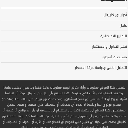
أخبار نور كابيتال
عاجل
التقارير الاقتصادية
تعلم التداول والاستثمار
مستجدات أسواق
التحليل الفني ودراسة حركة الاسعار
يتضمن هذا الموقع معلومات وآراء بغرض توفير معلومات عامة فقط ولا يجوز الاعتماد عليها.
ولا تعد المعلومات والآراء التي يحتويها هذا الموقع بأي حال من الأحوال عرضاً أو التماساً
لشراء أو بيع أو الاكتتاب في أي منتج استثماري. وقد حصلت نور تريندز على تلك المعلومات من
مصادر موثوق بها ولكنها لا تقدم أي ضمانات أو تعهدات على صحتها ودقتها يتحمل
مستخدمي هذا الموقع أي مخاطر ناتجة عن استخدام أي معلومة أو رأي أو برنامج أو خدمة أو
مادة، ولا تتحملنور تريندز أي مسؤولية عن الأضرار الناتجة عن ذلك مهما كان نوعها تحتفظ نور
كابيتال بحقها في إجراء أي تغيير على الموقع أو المعلومات أو الآراء أو المواد أو المنتجات أو
البرامج أو الخدمات أو الأسعار (إن وجدت) في أي وقت بدون إخطار.