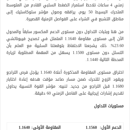
زمني 4 ساعات نلاحظ استمرار الضغط السلبي القادم من المتوسط
المتحرك البسيط 50 يوم، يرافقه وصول مؤشر ستوكاستيك إلى
مناطق التشبع في الشراء على الفواصل الزمنية القصيرة.
من هنا وبثبات التداول دون مستوى الدعم المكسور سابقاً والمحول
الآن إلى مستوى مقاومة 1.1640 المتمثل في تصحيح فيبوناتشي
23.60%. ذلك يشجعنا الاحتفاظ بتوقعتنا السلبية مع العلم بأن
التسلل دون مستوى 1.1500 يسهل من المهمة المطلوبة لزيارة
المحطة التالية 1.1440.
اختراق مستوى المقاومة المذكورة أعلاة 1.1640 يؤجل فرص التراجع
ويقود الزوج للتحرك ضمن مسار صاعد مؤقت هدفه إعادة اختابار
1.1680 قبل التراجع من جديد. تنبيه: مؤشر القوة النسبية يحاول
تقديم إشارات إيجابية على الفاصل الزمني 60 دقيقة.
مستويات التداول
الدعم الأول:
1.1560
المقاومة الأولى:
1.1640