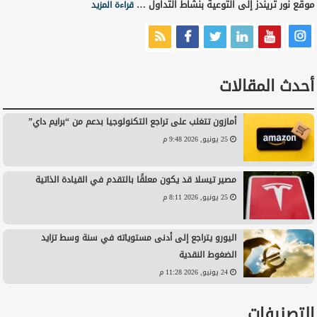
موقع نور تريندز إلى التوعية بنشاط التداول …
قراءة المزيد
أحدث المقالات
أمازون تتغلب على تراجع التكنولوجيا بدعم من “برايم داي”
25 يونيو, 2026 9:48 م
مصير تيسلا قد يكون معلقًا بالتقدم في القيادة الذاتية
25 يونيو, 2026 8:11 م
اليورو يتراجع إلى أدنى مستوياته في سنة وسط تزايد
الضغوط النقدية
24 يونيو, 2026 11:28 م
التصنيفات