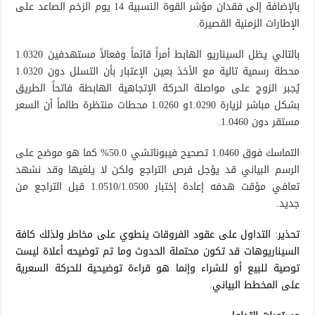
بالإضافة إلى فقدان مؤشر القوة النسبية 14 يوم الزخم الصاعد على
الإطارات الزمنية القصيرة.
بالتالي يظل السيناريو الهابط أمراً قائماً وفعالاً مستهدفين 1.0320
محطة رسمية تالية مع الأخذ بعين الإعتبار بأن التسلل دون 1.0320
يُجبر الزوج على مواصلة الحركة الإتجاهية الهابطة فاتحاً الطريق
بشكل مباشر لزيارة 1.0290و 1.0260 محطات منتظرة طالماً أن السعر
مستقر دون 1.0460.
التماسك فوق 1.0460 تصحيح فيبوناتشي 50.0% كما هو موضح على
الرسم البياني قد يؤجل فرص التراجع ولكن لا يلغيها وقد نشهد
تعافي مؤقت هدفه إعادة إختبار 1.0510/1.0500 قبل التراجع من
جديد.
تحذير: التداول على عقود الفروقات ينطوي على مخاطر ولذلك كافة
السيناريوهات قد تكون محتملة الحدوث وما تم توضيحه أعلاة ليست
توصية للبيع أو للشراء وإنما هو قراءة توضيحية للحركة السعرية
على المخطط البياني.