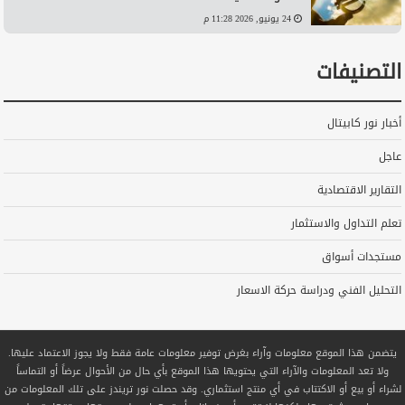
24 يونيو, 2026 11:28 م
التصنيفات
أخبار نور كابيتال
عاجل
التقارير الاقتصادية
تعلم التداول والاستثمار
مستجدات أسواق
التحليل الفني ودراسة حركة الاسعار
يتضمن هذا الموقع معلومات وآراء بغرض توفير معلومات عامة فقط ولا يجوز الاعتماد عليها.
ولا تعد المعلومات والآراء التي يحتويها هذا الموقع بأي حال من الأحوال عرضاً أو التماساً
لشراء أو بيع أو الاكتتاب في أي منتج استثماري. وقد حصلت نور تريندز على تلك المعلومات من