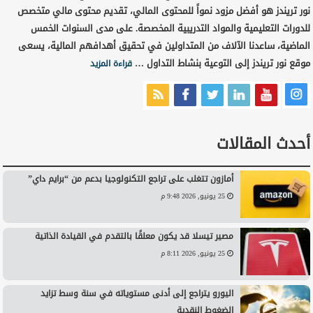
نور تريندز هو أفضل مزود نمواً للمحتوى المالي، تقديم محتوى مالي متخصص
للدورات التعليمية والمواد التدريبية المخصصة. على مدى السنوات الخمس
الماضية، ساعدنا الآلاف من المتداولين في تحقيق أهدافهم المالية، يسعى
موقع نور تريندز إلى التوعية بنشاط التداول …
قراءة المزيد
أحدث المقالات
أمازون تتغلب على تراجع التكنولوجيا بدعم من “برايم داي”
25 يونيو, 2026 9:48 م
مصير تيسلا قد يكون معلقًا بالتقدم في القيادة الذاتية
25 يونيو, 2026 8:11 م
اليورو يتراجع إلى أدنى مستوياته في سنة وسط تزايد
الضغوط النقدية