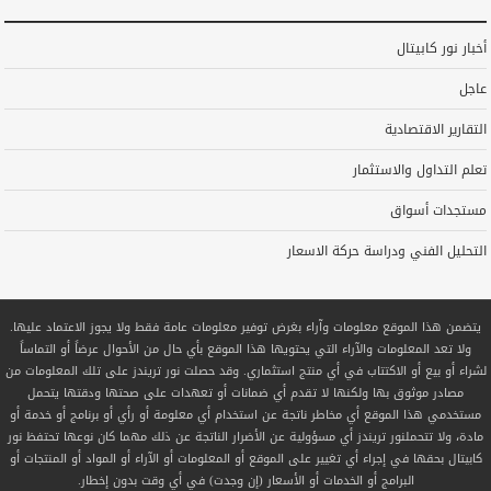
أخبار نور كابيتال
عاجل
التقارير الاقتصادية
تعلم التداول والاستثمار
مستجدات أسواق
التحليل الفني ودراسة حركة الاسعار
يتضمن هذا الموقع معلومات وآراء بغرض توفير معلومات عامة فقط ولا يجوز الاعتماد عليها.
ولا تعد المعلومات والآراء التي يحتويها هذا الموقع بأي حال من الأحوال عرضاً أو التماساً
لشراء أو بيع أو الاكتتاب في أي منتج استثماري. وقد حصلت نور تريندز على تلك المعلومات من
مصادر موثوق بها ولكنها لا تقدم أي ضمانات أو تعهدات على صحتها ودقتها يتحمل
مستخدمي هذا الموقع أي مخاطر ناتجة عن استخدام أي معلومة أو رأي أو برنامج أو خدمة أو
مادة، ولا تتحملنور تريندز أي مسؤولية عن الأضرار الناتجة عن ذلك مهما كان نوعها تحتفظ نور
كابيتال بحقها في إجراء أي تغيير على الموقع أو المعلومات أو الآراء أو المواد أو المنتجات أو
البرامج أو الخدمات أو الأسعار (إن وجدت) في أي وقت بدون إخطار.