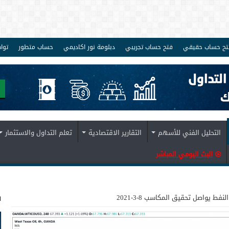
تح حساب حقيقي
فتح حساب تجريبي
دبلومة نور اكاديمي
حساب متطور
توا
التحليل الفني للأسهم
التقارير الاقتصادية
تعلم التداول والاستثمار
البث اليومي المباشر
ف
النفط يواصل تحقيق المكاسب 8-3-2021