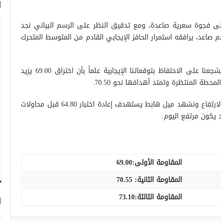
ا
 على فجوة سعرية صاعدة، ومع تدقيق النظر على الرسم البياني نجد
صاعد، يرافقه استمرار الحافز الإيجابي القادم من المتوسط المتحرك
مع ثبات واستقرار السعر فوق 65.90 ذلك يشجعنا على الاحتفاظ بتوقعاتنا الإيجابية علماً بأن اختراق 69.00 يزيد
من الأسفل التداول دون 65.80 يؤجل فرص الارتفاع ونشهد ميل هابط يستهدف إعادة اختبار 64.80 قبل محاولات
 يكون مرتفع اليوم.
المقاومة الأولى:
69.00
المقاومة الثانية:
70.55
المقاومة الثالثة:
73.10
ا