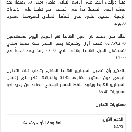
فنياً وبإلقاء النظر على الرسم البياني فاصل زمني 60 دقيقة نجد
مؤشر القوة النسبية بدأ في اكتسب زخم هابط على الإطارات
الزمنية القصيرة علاوة على الضغط السلبي للمتوسط المتحرك
50يوم.
لذلك نحن نعتقد بأن الميل الهابط هو المرجح اليوم مستهدفين
62.75/62.70 هدف أول وكسرها يضع السعر تحت ضغط سلبي
لاستكمال الميل الهابط بهدف ثاني 62.00 وقد يمتد لاحقاً نحو
61.60.
للتذكير بأن تفعيل السيناريو الهابط المقترح يتطلب ثبات التداول
اليومي دون مستوى مقاومة 64.45 واختراقها قادر على إفشال
السيناريو الهابط ويقود النفط للمسار الرسمي الصاعد من جديد نحو
مستويات 65.40.
مستويات التداول
الدعم الأول:
المقاومة الأولى:
64.45
62.75