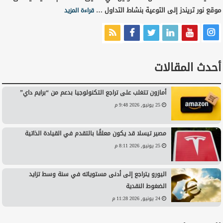
موقع نور تريندز إلى التوعية بنشاط التداول …
قراءة المزيد
أحدث المقالات
أمازون تتغلب على تراجع التكنولوجيا بدعم من “برايم داي”
25 يونيو, 2026 9:48 م
مصير تيسلا قد يكون معلقًا بالتقدم في القيادة الذاتية
25 يونيو, 2026 8:11 م
اليورو يتراجع إلى أدنى مستوياته في سنة وسط تزايد
الضغوط النقدية
24 يونيو, 2026 11:28 م