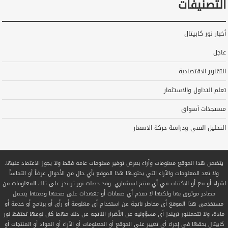
التصنيفات
أخبار نور كابيتال
عاجل
التقارير الاقتصادية
تعلم التداول والاستثمار
مستجدات أسواق
التحليل الفني ودراسة حركة الاسعار
يتضمن هذا الموقع معلومات وآراء بغرض توفير معلومات عامة فقط ولا يجوز الاعتماد عليها.
ولا تعد المعلومات والآراء التي يحتويها هذا الموقع بأي حال من الأحوال عرضاً أو التماساً
لشراء أو بيع أو الاكتتاب في أي منتج استثماري. وقد حصلت نور تريندز على تلك المعلومات من
مصادر موثوق بها ولكنها لا تقدم أي ضمانات أو تعهدات على صحتها ودقتها يتحمل
مستخدمي هذا الموقع أي مخاطر ناتجة عن استخدام أي معلومة أو رأي أو برنامج أو خدمة أو
مادة، ولا تتحملنور تريندز أي مسؤولية عن الأضرار الناتجة عن ذلك مهما كان نوعها تحتفظ نور
كابيتال بحقها في إجراء أي تغيير على الموقع أو المعلومات أو الآراء أو المواد أو المنتجات أو