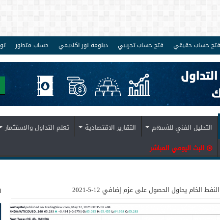
تح حساب حقيقي
فتح حساب تجريبي
دبلومة نور اكاديمي
حساب متطور
تو
التحليل الفني للأسهم
التقارير الاقتصادية
تعلم التداول والاستثمار
البث اليومي المباشر
ف
النفط الخام يحاول الحصول على عزم إضافي 12-5-2021