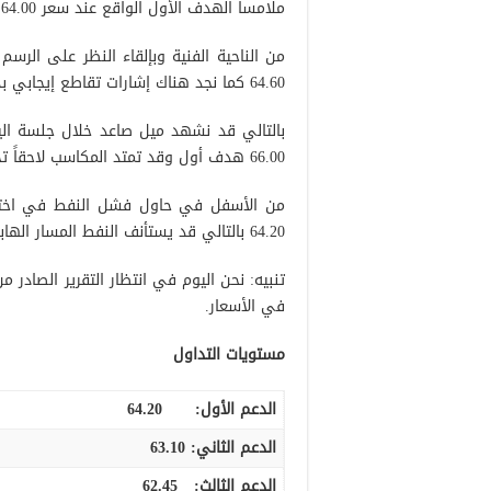
ملامساً الهدف الأول الواقع عند سعر 64.00 ليسجل أدنى مستوى له خلال تعاملات الجلسة السابقة 63.67.
من الناحية الفنية وبإلقاء النظر على الر
64.60 كما نجد هناك إشارات تقاطع إيجابي بدأت في الظهور على مؤشر ستوكاستيك.
66.00 هدف أول وقد تمتد المكاسب لاحقاً تجاه 66.60.
64.20 بالتالي قد يستأنف النفط المسار الهابط بهدف 63.10 ومن بعدها 62.50.
تنبيه: نحن اليوم في انتظار التقرير الصادر
في الأسعار.
مستويات التداول
الدعم الأول:
64.20
الدعم الثاني:
63.10
الدعم الثالث
:
62.45