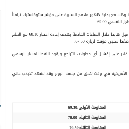
ا
ط وذلك مع بداية ظهور ملامح السلبية على مؤشر ستوكاستيك تزامناً
لنفسي 69.00.
بالتالي نحن نعتقد بأن هناك احتمالية لحدوث ميل هابط خلال الساعات القادمة بهدف إعادة اختبار 68.10 مع العلم
 سلبي مؤقت لزيارة 67.50.
لتداول من جديد فوق 69.00 والأهم 69.30 قادر على إفشال أي محاولات للتراجع ويقود النفط للمسار الرسمي
ائف الأمريكية في وقت لاحق من جلسة اليوم وقد نشهد تذبذب عالي
المقاومة الأولى:
69.30
ا
المقاومة الثانية:
70.00
المقاومة الثالثة:
70.50