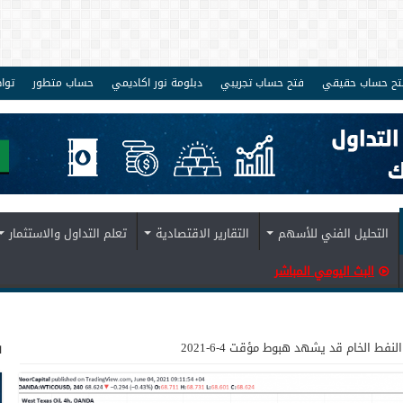
تح حساب حقيقي
فتح حساب تجريبي
دبلومة نور اكاديمي
حساب متطور
توا
التحليل الفني للأسهم
التقارير الاقتصادية
تعلم التداول والاستثمار
البث اليومي المباشر
ف
النفط الخام قد يشهد هبوط مؤقت 4-6-2021